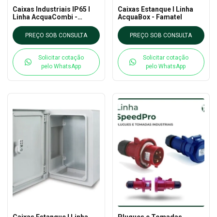
Caixas Industriais IP65 l
Caixas Estanque l Linha
Linha AcquaCombi -
AcquaBox - Famatel
Famatel
PREÇO SOB CONSULTA
PREÇO SOB CONSULTA
Solicitar cotação
Solicitar cotação
pelo WhatsApp
pelo WhatsApp
Caixas Estanque l Linha
Plugues e Tomadas