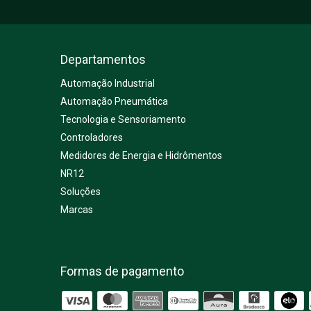
seriamente o desempenho dos sistemas, aumentando custos
de manutenção, consumo de energia e riscos de paradas não
programadas. Neste artigo, explicamos por que o tratamento
do ar comprimido é indispensável e como ele contribui para
Departamentos
processos industriais mais seguros, produtivos e
econômicos.
Automação Industrial
Automação Pneumática
Tecnologia e Sensoriamento
Controladores
Medidores de Energia e Hidrômentos
NR12
Soluções
Marcas
Formas de pagamento