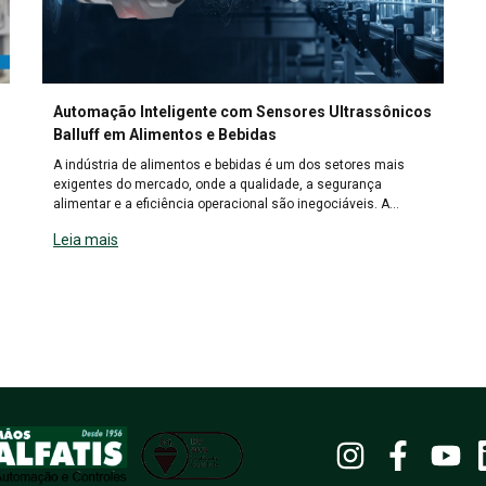
Automação Inteligente com Sensores Ultrassônicos
Balluff em Alimentos e Bebidas
A indústria de alimentos e bebidas é um dos setores mais
exigentes do mercado, onde a qualidade, a segurança
alimentar e a eficiência operacional são inegociáveis. A
necessidade de processos precisos, higiene rigorosa e a
Leia mais
capacidade de lidar com uma