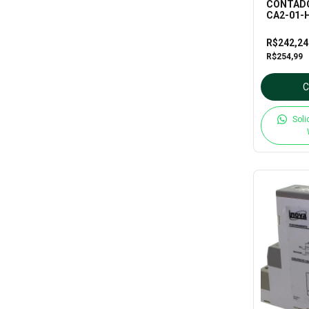
CONTADO
CA2-01-H 
R$242,2
R$254,99
Soli