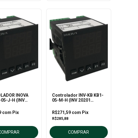
LADOR INOVA
Controlador INV-KB KB1-
-05-J-H (INV
05-M-H (INV 20201
)
/M/RR)
9
com
Pix
R$271,59
com
Pix
R$285,88
COMPRAR
COMPRAR