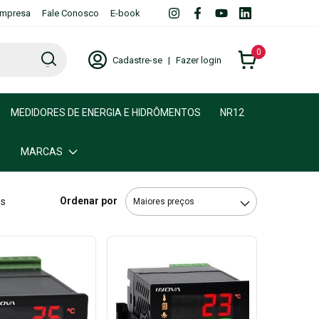
mpresa
Fale Conosco
E-book
0
Cadastre-se
|
Fazer login
MEDIDORES DE ENERGIA E HIDRÔMENTOS
NR12
MARCAS
Ordenar por
os