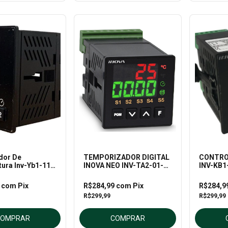
dor De
TEMPORIZADOR DIGITAL
CONTRO
ura Inv-Yb1-11 –
INOVA NEO INV-TA2-01-L2
INV-KB1
- 24V INOVA
20201/J
1
com
Pix
R$284,99
com
Pix
R$284,9
R$299,99
R$299,99
COMPRAR
COMPRAR