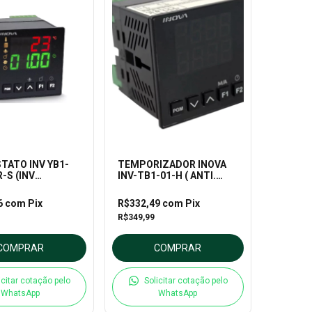
ATO INV YB1-
TEMPORIZADOR INOVA
-S (INV
INV-TB1-01-H ( ANTI.
/RR)
20401)
6
com
Pix
R$332,49
com
Pix
R$349,99
COMPRAR
COMPRAR
icitar cotação pelo
Solicitar cotação pelo
WhatsApp
WhatsApp