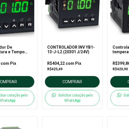
dor De
CONTROLADOR INV YB1-
Control
tura e Tempo
13-J-L2 (20301 J/24V)
temperat
1 – M - H -
M-L2 (I
1
com
Pix
R$404,22
com
Pix
R$399,8
R$425,49
R$420,90
COMPRAR
COMPRAR
citar cotação pelo
Solicitar cotação pelo
Sol
WhatsApp
WhatsApp