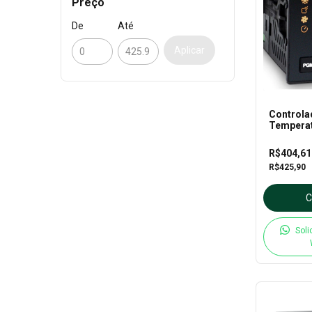
Preço
De
Até
Aplicar
Controla
Tempera
Inv-Yb1-1
INOVA
R$404,6
R$425,90
Soli