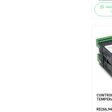
Soli
CONTROL
TEMPERA
02-M-H (
40003/RR
R$266,9
40003/R