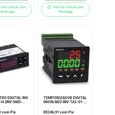
icitar cotação pelo
Solicitar cotação pelo
WhatsApp
WhatsApp
RO DIGITAL INV
TEMPORIZADOR DIGITAL
-H (INV 9403-
INOVA NEO INV-TA2-01-H
05)
85~250VCA (INV-40402)
1
com
Pix
R$246,91
com
Pix