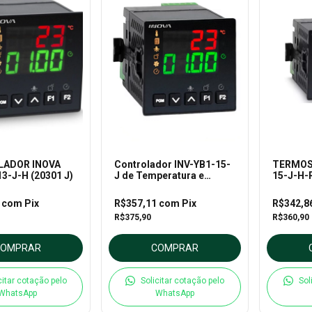
ADOR INOVA
Controlador INV-YB1-15-
TERMOST
13-J-H (20301 J)
J de Temperatura e
15-J-H-R
Contador
20501/J
1
com
Pix
R$357,11
com
Pix
R$342,8
R$375,90
R$360,90
COMPRAR
COMPRAR
citar cotação pelo
Solicitar cotação pelo
Sol
WhatsApp
WhatsApp