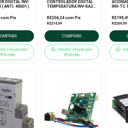
R DIGITAL INV-
CONTROLADOR DIGITAL
ACIONA
( ANTI. 40601 )
TEMPERATURA INV-KA2-
INV-TC 
02-J-H-RRS (ANT.40003)
49101)
4
com
Pix
R$204,24
com
Pix
R$199,4
R$214,99
R$209,99
COMPRAR
COMPRAR
citar cotação pelo
Solicitar cotação pelo
Sol
WhatsApp
WhatsApp