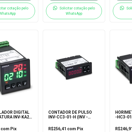
citar cotação pelo
Solicitar cotação pelo
Sol
WhatsApp
WhatsApp
ADOR DIGITAL
CONTADOR DE PULSO
HORIMET
TURA INV-KA2-
INV-CC3-01-H (INV -
-HC3-01
INV
9402)
9404-94
S/M -INV
4
com
Pix
R$256,41
com
Pix
R$246,9
SS/M)