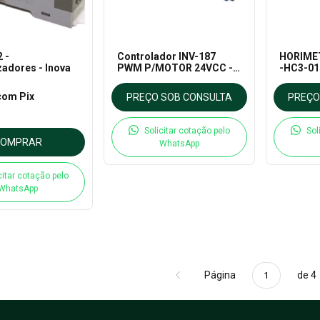
 -
Controlador INV-187
HORIMET
adores - Inova
PWM P/MOTOR 24VCC -
-HC3-01-
INOVA
9404-94
com
Pix
PREÇO SOB CONSULTA
PREÇO
Solicitar cotação pelo
Sol
COMPRAR
WhatsApp
citar cotação pelo
WhatsApp
Página
de 4