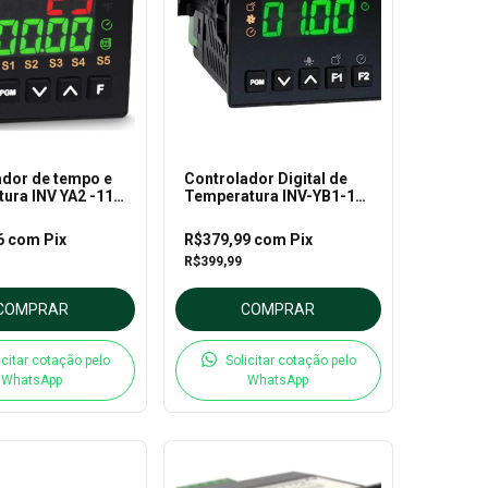
ador de tempo e
Controlador Digital de
ura INV YA2 -11-
Temperatura INV-YB1-11-
NV 40103/M/24V)
J-H-F (ANT. 20013)
6
com
Pix
R$379,99
com
Pix
R$399,99
COMPRAR
COMPRAR
icitar cotação pelo
Solicitar cotação pelo
WhatsApp
WhatsApp