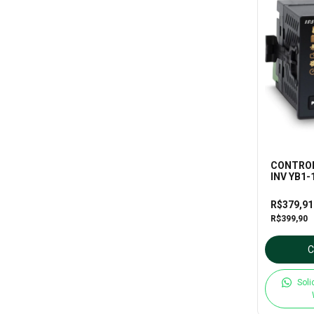
CONTROL
INV YB1-
R$379,9
R$399,90
Soli