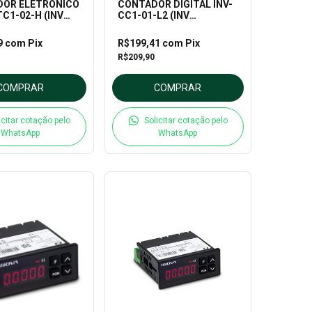
DOR ELETRÔNICO
CONTADOR DIGITAL INV-
TC1-02-H (INV
CC1-01-L2 (INV
49102/24V)
9
com
Pix
R$199,41
com
Pix
R$209,90
COMPRAR
COMPRAR
icitar cotação pelo
Solicitar cotação pelo
WhatsApp
WhatsApp