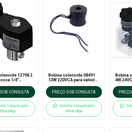
olenoide 12798 2
Bobina solenoide 08491
Bobina 
 rosca 1/4"
13W 220VCA para válvula
4W 24VCC
ara Óleo, Gás e
- Thermoval
Thermov
 180°C -
SOB CONSULTA
PREÇO SOB CONSULTA
PREÇO
al
citar cotação pelo
Solicitar cotação pelo
Sol
WhatsApp
WhatsApp