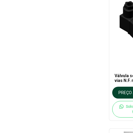
Válvula s
vias N.F.
220VCA P
Vapor até
PREÇO 
Thermov
Soli