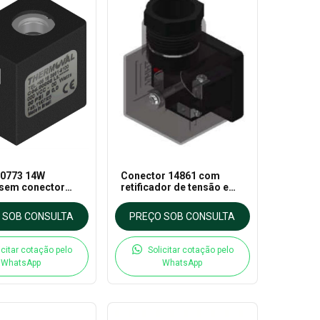
20773 14W
Conector 14861 com
sem conector
retificador de tensão e
vula - Thermoval
varistor
 SOB CONSULTA
PREÇO SOB CONSULTA
icitar cotação pelo
Solicitar cotação pelo
WhatsApp
WhatsApp