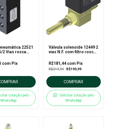
pneumática 22521
Válvula solenoide 12449 2
5/2 Vias rosca
vias N.F. com filtro rosca
ples solenoide
M10 e espigão Ø8mm
- Thermoval
para Óleo e Gás 220VCA -
1
com
Pix
R$181,44
com
Pix
Thermoval
R$219,99
R$190,99
COMPRAR
COMPRAR
icitar cotação pelo
Solicitar cotação pelo
WhatsApp
WhatsApp