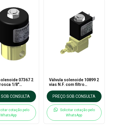
solenoide 07367 2
Válvula solenoide 10899 2
 rosca 1/8"
vias N.F. com filtro
para Vapor até
espigão 6,5mm e 1/4"
 Thermoval
220VCA para Óleo e gás -
 SOB CONSULTA
PREÇO SOB CONSULTA
Thermoval
icitar cotação pelo
Solicitar cotação pelo
WhatsApp
WhatsApp