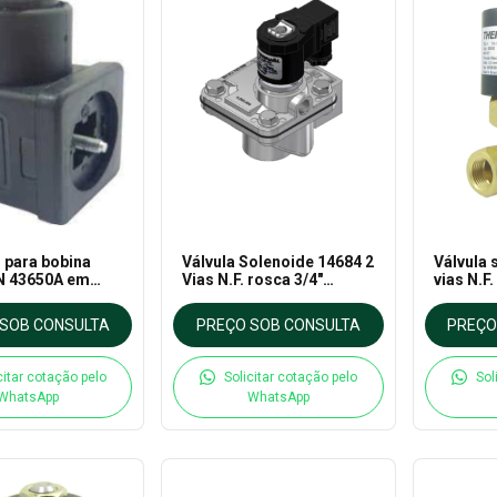
 para bobina
Válvula Solenoide 14684 2
Válvula 
N 43650A em
Vias N.F. rosca 3/4"
vias N.F.
eto - Thermoval
220VCA Filtro de manga
220VCA p
Servo Operada em
180°C Se
SOB CONSULTA
PREÇO SOB CONSULTA
PREÇO
alumínio - Thermoval
Thermov
citar cotação pelo
Solicitar cotação pelo
Sol
WhatsApp
WhatsApp