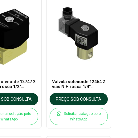
solenoide 12747 2
Válvula solenoide 12464 2
 rosca 1/2"
vias N.F. rosca 1/4"
para Gás -
220VCA Uso geral Núcleo
al
Isolado - Thermoval
 SOB CONSULTA
PREÇO SOB CONSULTA
icitar cotação pelo
Solicitar cotação pelo
WhatsApp
WhatsApp