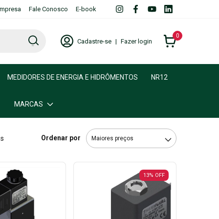
mpresa
Fale Conosco
E-book
0
Cadastre-se
|
Fazer login
MEDIDORES DE ENERGIA E HIDRÔMENTOS
NR12
MARCAS
Ordenar por
os
13
%
OFF