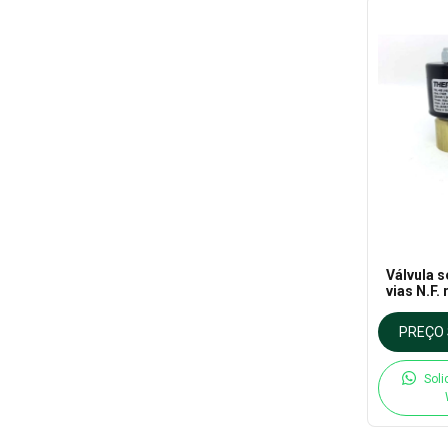
Válvula s
vias N.F.
110VCA p
150°C - 
PREÇO 
Soli