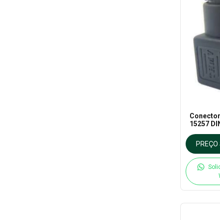
Conector
15257 DI
nylon pr
PREÇO 
Soli