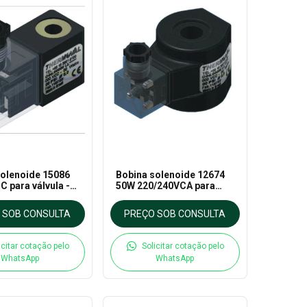
solenoide 15086
Bobina solenoide 12674
 para válvula -
50W 220/240VCA para
al
válvula - Thermoval
 SOB CONSULTA
PREÇO SOB CONSULTA
icitar cotação pelo
Solicitar cotação pelo
WhatsApp
WhatsApp