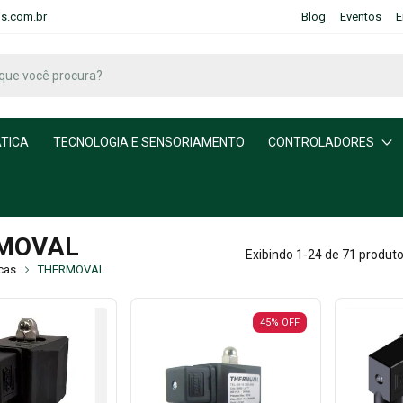
is.com.br
Blog
Eventos
E
TICA
TECNOLOGIA E SENSORIAMENTO
CONTROLADORES
MOVAL
Exibindo 1-24 de 71 produt
cas
THERMOVAL
45
%
OFF