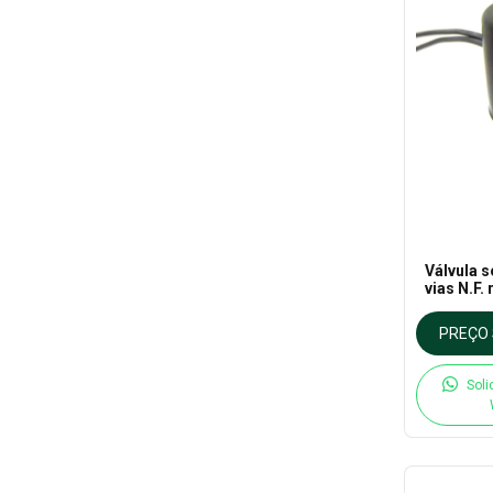
Válvula s
vias N.F.
110/220V
130°C - 
PREÇO 
Soli