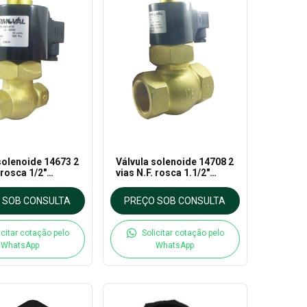
solenoide 14673 2
Válvula solenoide 14708 2
 rosca 1/2"
vias N.F. rosca 1.1/2"
ara vapor até
220VCA para Vapor 180°C
rvo operada -
- Thermoval
 SOB CONSULTA
PREÇO SOB CONSULTA
al
icitar cotação pelo
Solicitar cotação pelo
WhatsApp
WhatsApp