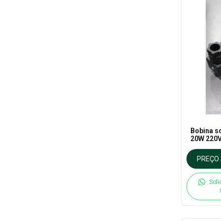
Bobina s
20W 220V
- Thermo
PREÇO 
Soli