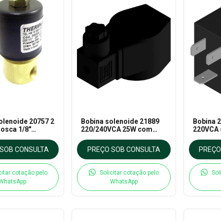
olenoide 20757 2
Bobina solenoide 21889
Bobina 
 rosca 1/8"
220/240VCA 25W com
220VCA 
CA Uso geral até
conector DIN 43650A para
para vál
Thermoval
válvula - Thermoval
SOB CONSULTA
PREÇO SOB CONSULTA
PREÇO
citar cotação pelo
Solicitar cotação pelo
Sol
WhatsApp
WhatsApp