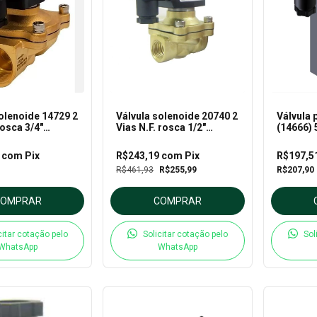
olenoide 14729 2
Válvula solenoide 20740 2
Válvula 
rosca 3/4"
Vias N.F. rosca 1/2"
(14666) 
ara Uso geral -
220VCA para Uso Geral -
1/4" sim
al
Thermoval
220VCA 
8
com
Pix
R$243,19
com
Pix
R$197,5
R$461,93
R$255,99
R$207,90
COMPRAR
COMPRAR
citar cotação pelo
Solicitar cotação pelo
Sol
WhatsApp
WhatsApp