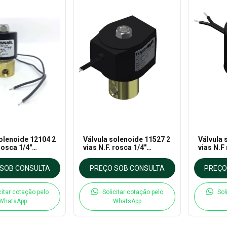
olenoide 12104 2
Válvula solenoide 11527 2
Válvula 
 rosca 1/4"
vias N.F. rosca 1/4″
vias N.F
ara Vapor até
220VCA Uso geral até
110VCA 
Thermoval
180°C – Thermoval
130°C –
SOB CONSULTA
PREÇO SOB CONSULTA
PREÇO
citar cotação pelo
Solicitar cotação pelo
Sol
WhatsApp
WhatsApp