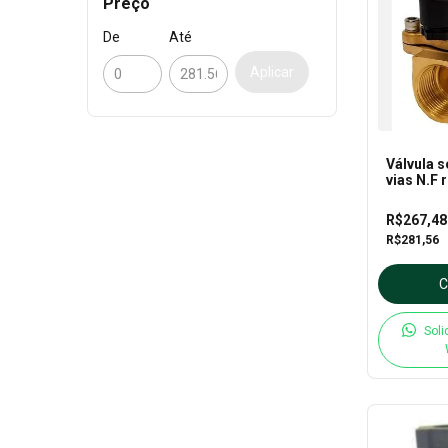
Preço
De
Até
Aplicar
Válvula s
vias N.F 
220VCA p
Thermov
R$267,4
R$281,56
Soli