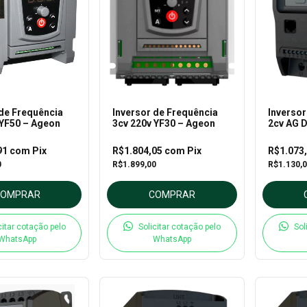
 de Frequência
Inversor de Frequência
Inversor
 YF50 – Ageon
3cv 220v YF30 – Ageon
2cv AG D
1P2 - A
91
com
Pix
R$1.804,05
com
Pix
R$1.073
0
R$1.899,00
R$1.130,
COMPRAR
COMPRAR
citar cotação pelo
Solicitar cotação pelo
Sol
WhatsApp
WhatsApp