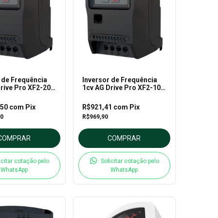
 de Frequência
Inversor de Frequência
rive Pro XF2-20-
1cv AG Drive Pro XF2-10-
geon
1P2 - Ageon
,50
com
Pix
R$921,41
com
Pix
00
R$969,90
COMPRAR
COMPRAR
icitar cotação pelo
Solicitar cotação pelo
WhatsApp
WhatsApp