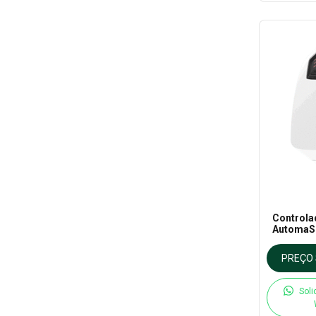
Controla
AutomaSo
PREÇO 
Soli