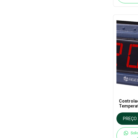
Controla
Temperat
- Ageon
PREÇO 
Soli