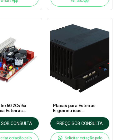
WhatsApp
WhatsApp
 Iex60 2Cv 6a
Placas para Esteiras
ca Esteiras
Ergométricas
ricas - Ageon
Profissionais IEX 70
 SOB CONSULTA
PREÇO SOB CONSULTA
icitar cotação pelo
Solicitar cotação pelo