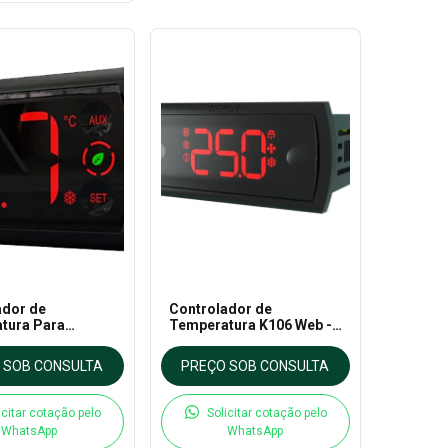
ador de
Controlador de
tura Para
Temperatura K106 Web -
ração K116
Ageon
ay - Ageon
 SOB CONSULTA
PREÇO SOB CONSULTA
icitar cotação pelo
Solicitar cotação pelo
WhatsApp
WhatsApp