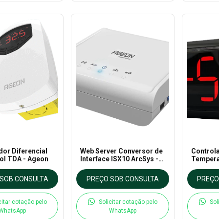
dor Diferencial
Web Server Conversor de
Control
l TDA - Ageon
Interface ISX10 ArcSys -
Tempera
Ageon
Refrige
BigDispl
SOB CONSULTA
PREÇO SOB CONSULTA
PREÇO
citar cotação pelo
Solicitar cotação pelo
Sol
WhatsApp
WhatsApp