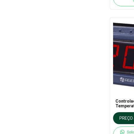
Controla
Tempera
Refriger
Ageon
PREÇO 
Soli