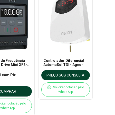
 de Frequência
Controlador Diferencial
 Drive Mini XF2-
AutomaSol TDI - Ageon
- Ageon
1
com
Pix
PREÇO SOB CONSULTA
Solicitar cotação pelo
COMPRAR
WhatsApp
icitar cotação pelo
WhatsApp