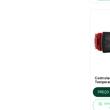
Controla
Temperat
Chocadei
Ageon
PREÇO 
Soli