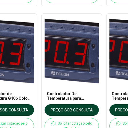
dor de
Controlador De
Control
ura G106 Color
Temperatura para
Tempera
Chocadeira G103 PID-
G103 Co
Ageon
SOB CONSULTA
PREÇO SOB CONSULTA
PREÇO
citar cotação pelo
Solicitar cotação pelo
Sol