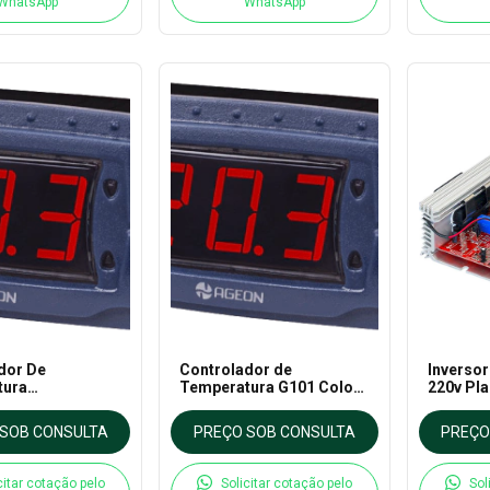
WhatsApp
WhatsApp
dor De
Controlador de
Inversor
tura
Temperatura G101 Color
220v Pla
ação G102 -
- Ageon
Ergomét
SOB CONSULTA
PREÇO SOB CONSULTA
PREÇO
citar cotação pelo
Solicitar cotação pelo
Sol