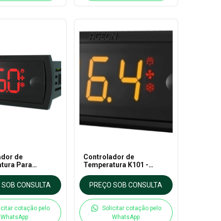
ador de
Controlador de
tura Para
Temperatura K101 -
ação K102 -
Ageon
 SOB CONSULTA
PREÇO SOB CONSULTA
icitar cotação pelo
Solicitar cotação pelo
WhatsApp
WhatsApp