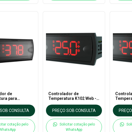
dor de
Controlador de
Control
ura para
Temperatura K102 Web -
Tempera
ra K103 PID -
Ageon
Refriger
Ageon
SOB CONSULTA
PREÇO SOB CONSULTA
PREÇO
citar cotação pelo
Solicitar cotação pelo
Sol
WhatsApp
WhatsApp