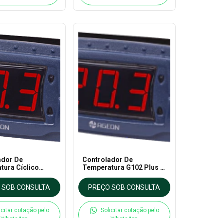
ador De
Controlador De
tura Cíclico
Temperatura G102 Plus -
lor - Ageon
Ageon
 SOB CONSULTA
PREÇO SOB CONSULTA
icitar cotação pelo
Solicitar cotação pelo