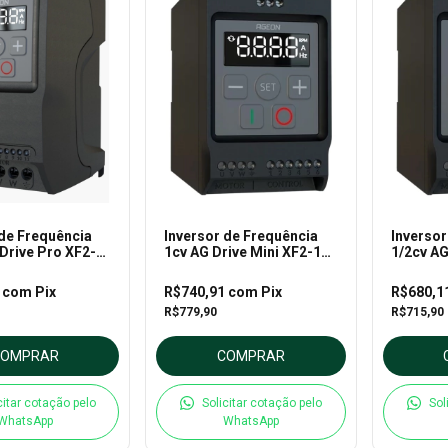
 de Frequência
Inversor de Frequência
Inversor
Drive Pro XF2-
1cv AG Drive Mini XF2-10-
1/2cv AG
 Ageon
1P1 – Ageon
05-1P1 
1
com
Pix
R$740,91
com
Pix
R$680,1
R$779,90
R$715,90
COMPRAR
COMPRAR
citar cotação pelo
Solicitar cotação pelo
Sol
WhatsApp
WhatsApp