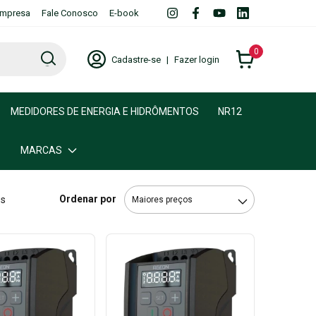
mpresa
Fale Conosco
E-book
0
Cadastre-se
|
Fazer login
MEDIDORES DE ENERGIA E HIDRÔMENTOS
NR12
MARCAS
Ordenar por
os