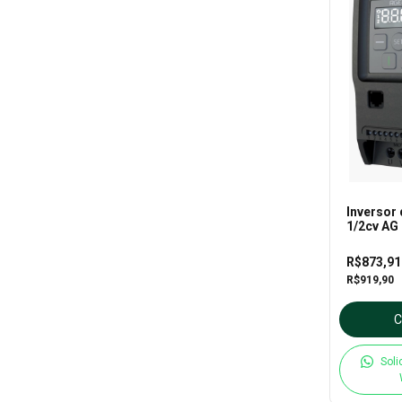
Inversor
1/2cv AG 
05-1P2 -
R$873,9
R$919,90
Soli