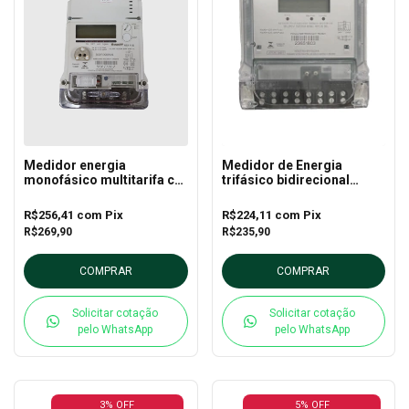
Medidor energia
Medidor de Energia
monofásico multitarifa c/
trifásico bidirecional
memoria de massa
vector 3 P AR - NANSEN
NSX112i 100A - Nansen
R$256,41
com
Pix
R$224,11
com
Pix
R$269,90
R$235,90
COMPRAR
COMPRAR
Solicitar cotação
Solicitar cotação
pelo WhatsApp
pelo WhatsApp
3% OFF
5% OFF