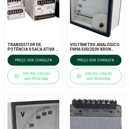
TRANSDUTOR DE
VOLTÍMETRO ANALÓGICO
POTÊNCIA 0 5ACA ATIVA E
FM96 500/250V KRON
REATIVA 20MA KRON
MEDIDORES
MEDIDORES
PREÇO SOB CONSULTA
PREÇO SOB CONSULTA
Solicitar cotação
Solicitar cotação
pelo WhatsApp
pelo WhatsApp