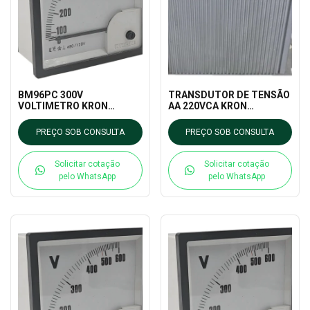
BM96PC 300V
TRANSDUTOR DE TENSÃO
VOLTIMETRO KRON
AA 220VCA KRON
MEDIDORES
MEDIDORES
PREÇO SOB CONSULTA
PREÇO SOB CONSULTA
Solicitar cotação
Solicitar cotação
pelo WhatsApp
pelo WhatsApp