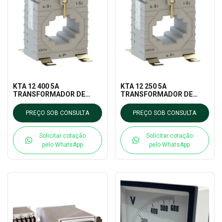
KTA 12 400 5A
KTA 12 250 5A
TRANSFORMADOR DE
TRANSFORMADOR DE
CORRENTE KRON
CORRENTE KRON
MEDIDORES
MEDIDORES
PREÇO SOB CONSULTA
PREÇO SOB CONSULTA
Solicitar cotação
Solicitar cotação
pelo WhatsApp
pelo WhatsApp