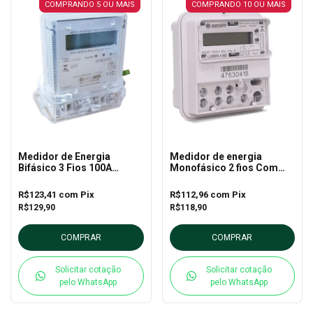
COMPRANDO 5 OU MAIS
COMPRANDO 10 OU MAIS
Medidor de Energia
Medidor de energia
Bifásico 3 Fios 100A
Monofásico 2 fios Com
Nansen Lumen 3MD
Neutro Lumen 4 100A
Neutro Externo
R$123,41
com
Pix
R$112,96
com
Pix
R$129,90
R$118,90
COMPRAR
COMPRAR
Solicitar cotação
Solicitar cotação
pelo WhatsApp
pelo WhatsApp