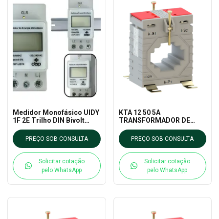
Medidor Monofásico UIDY
KTA 12 50 5A
1F 2E Trilho DIN Bivolt
TRANSFORMADOR DE
100A - DAP
CORRENTE KRON
MEDIDORES
PREÇO SOB CONSULTA
PREÇO SOB CONSULTA
Solicitar cotação
Solicitar cotação
pelo WhatsApp
pelo WhatsApp