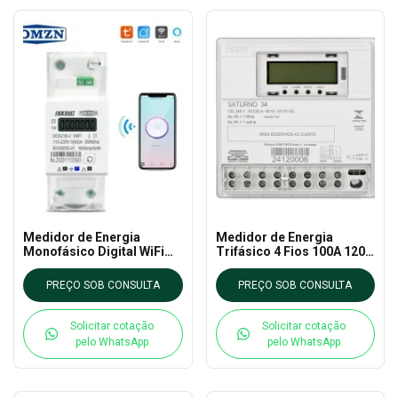
Medidor de Energia
Medidor de Energia
Monofásico Digital WiFi
Trifásico 4 Fios 100A 120 a
110-230V 65A DDS238-2 -
240V 50/60Hz Saturno 34 -
HIKING
CHINT
PREÇO SOB CONSULTA
PREÇO SOB CONSULTA
Solicitar cotação
Solicitar cotação
pelo WhatsApp
pelo WhatsApp