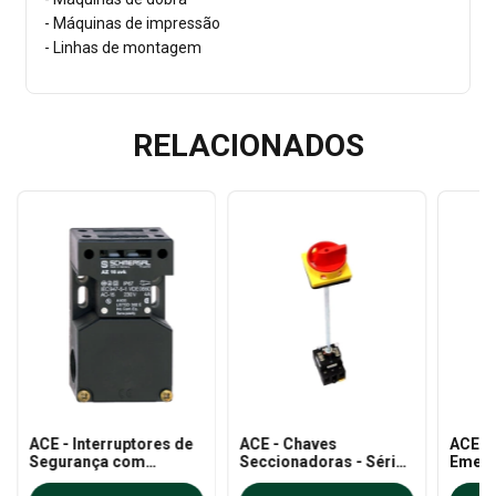
- Máquinas de impressão
- Linhas de montagem
RELACIONADOS
ACE - Interruptores de
ACE - Chaves
ACE - 
Segurança com
Seccionadoras - Série
Emerg
Atuadores AZ 16-
LB
Acion