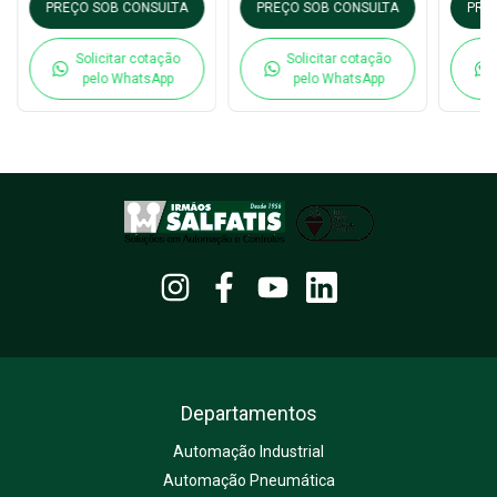
12zvrk-M16
- ZQ 
PREÇO SOB CONSULTA
PREÇO SOB CONSULTA
PRE
Solicitar cotação
Solicitar cotação
pelo WhatsApp
pelo WhatsApp
Departamentos
Automação Industrial
Automação Pneumática