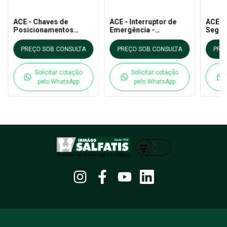
ACE - Chaves de
ACE - Interruptor de
ACE -
Posicionamentos
Emergência -
Segur
ZV7H 236 11ZP linha
Acionamento por Cabo
Z/T 23
- ZQ 900
PREÇO SOB CONSULTA
PREÇO SOB CONSULTA
PRE
Solicitar cotação
Solicitar cotação
pelo WhatsApp
pelo WhatsApp