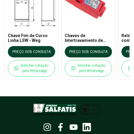
Chave Fim de Curso
Chaves de
Relé 
Linha LSW - Weg
Intertravamento de
contr
Segurança Compactas
Simul
- CISC-P WEG
Weg
PREÇO SOB CONSULTA
PREÇO SOB CONSULTA
PRE
Solicitar cotação
Solicitar cotação
pelo WhatsApp
pelo WhatsApp