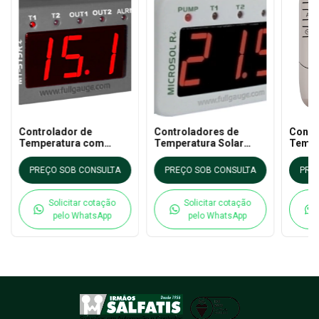
Controlador de
Controladores de
Contr
Temperatura com
Temperatura Solar
Tempe
Termostato
Microsol Ri - Full
RST A
Independente
Gauge
Full 
PREÇO SOB CONSULTA
PREÇO SOB CONSULTA
PRE
MT519Ri- Full Gauge
Solicitar cotação
Solicitar cotação
pelo WhatsApp
pelo WhatsApp