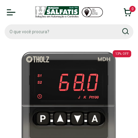
0
13
%
OFF