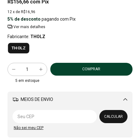
R$156,66
com
Pix
12
x de
R$16,96
5% de desconto
pagando com Pix
Ver mais detalhes
Fabricante:
THOLZ
THOLZ
5
em estoque
MEIOS DE ENVIO
Alterar CEP
CALCULAR
Não sei meu CEP