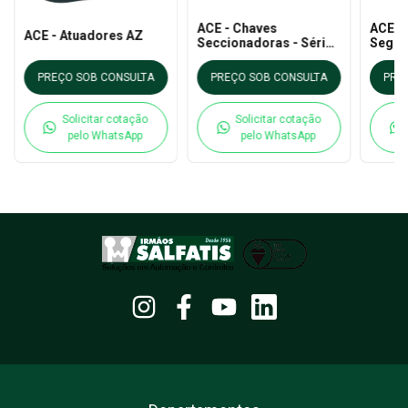
ACE - Chaves
ACE - 
ACE - Atuadores AZ
Seccionadoras - Série
Segur
LB
Atuad
12zvr
PREÇO SOB CONSULTA
PREÇO SOB CONSULTA
PRE
Solicitar cotação
Solicitar cotação
pelo WhatsApp
pelo WhatsApp