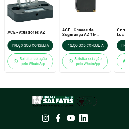
ACE - Chaves de
Corti
ACE - Atuadores AZ
Segurança AZ 16-
Luz d
12ZVRK-M16
Compa
Schme
PREÇO SOB CONSULTA
PREÇO SOB CONSULTA
PRE
Solicitar cotação
Solicitar cotação
pelo WhatsApp
pelo WhatsApp