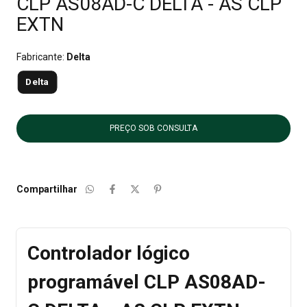
CLP AS08AD-C DELTA - AS CLP
EXTN
Fabricante:
Delta
Delta
Compartilhar
Controlador lógico
programável CLP AS08AD-