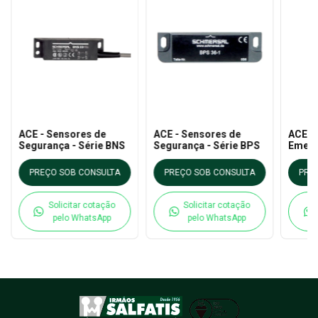
ACE - Sensores de
ACE - Sensores de
ACE - 
Segurança - Série BNS
Segurança - Série BPS
Emerg
Acion
- ZQ 
PREÇO SOB CONSULTA
PREÇO SOB CONSULTA
PRE
Solicitar cotação
Solicitar cotação
pelo WhatsApp
pelo WhatsApp