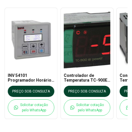
INV 54101
Controlador de
Contr
Programador Horário
Temperatura TC-900E
Tempe
de Tempo e
Power - Full Gauge
com R
Temperatura
KM3P 
PREÇO SOB CONSULTA
PREÇO SOB CONSULTA
PRE
Solicitar cotação
Solicitar cotação
pelo WhatsApp
pelo WhatsApp