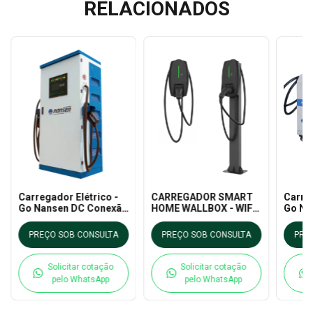
RELACIONADOS
Carregador Elétrico -
CARREGADOR SMART
Carreg
Go Nansen DC Conexão
HOME WALLBOX - WIFI -
Go Na
Dupla
7KW - Nansen
30kW
PREÇO SOB CONSULTA
PREÇO SOB CONSULTA
PRE
Solicitar cotação
Solicitar cotação
pelo WhatsApp
pelo WhatsApp