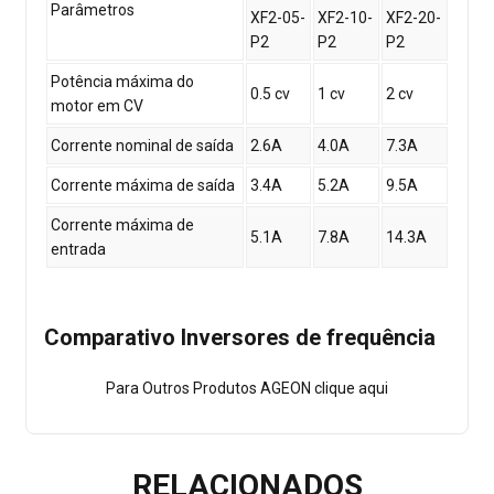
Parâmetros
XF2-05-
XF2-10-
XF2-20-
P2
P2
P2
Potência máxima do
0.5 cv
1 cv
2 cv
motor em CV
Corrente nominal de saída
2.6A
4.0A
7.3A
Corrente máxima de saída
3.4A
5.2A
9.5A
Corrente máxima de
5.1A
7.8A
14.3A
entrada
Comparativo Inversores de frequência
Para Outros Produtos AGEON
clique aqui
RELACIONADOS