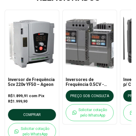
Inversor de Frequência
Inversores de
Inver
5cv 220v YF50 – Ageon
Frequência 0.5CV -
p/ Cl
Delta
220v Y
R$1.899,91
com
Pix
PREÇO SOB CONSULTA
PRE
R$1.999,90
Solicitar cotação
COMPRAR
pelo WhatsApp
Solicitar cotação
pelo WhatsApp