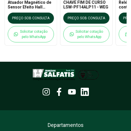
Atuador Magnético de
CHAVE FIM DE CURSO
Relé 
Sensor Efeito Hall
LSW-PF14ALP11 - WEG
contr
ASSH5-30RP - WEG
Simul
Weg
PREÇO SOB CONSULTA
PREÇO SOB CONSULTA
PRE
Solicitar cotação
Solicitar cotação
pelo WhatsApp
pelo WhatsApp
Departamentos