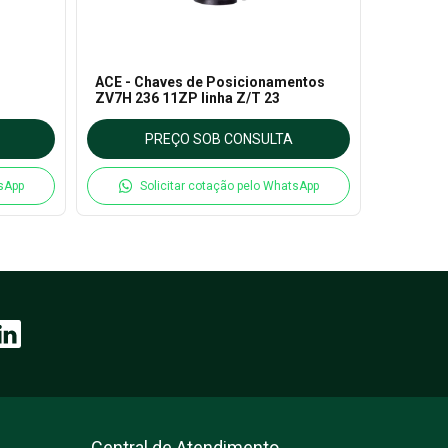
ACE - Chaves de Posicionamentos
ACE - Co
ZV7H 236 11ZP linha Z/T 23
Seguran
PREÇO SOB CONSULTA
P
tsApp
Solicitar cotação pelo WhatsApp
So
Central de Atendimento