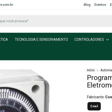
is.com.br
Blog
Eventos
E
TICA
TECNOLOGIA E SENSORIAMENTO
CONTROLADORES
Início
Automa
Program
Eletrom
Fabricante:
Coe
Coel