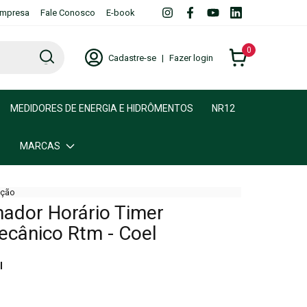
mpresa
Fale Conosco
E-book
0
Cadastre-se
|
Fazer login
MEDIDORES DE ENERGIA E HIDRÔMENTOS
NR12
MARCAS
ção
ador Horário Timer
ecânico Rtm - Coel
l