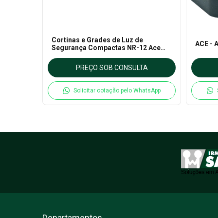
AZ 16-
Cortinas e Grades de Luz de
ACE - 
Segurança Compactas NR-12 Ace
Schmersal
TA
PREÇO SOB CONSULTA
hatsApp
Solicitar cotação pelo WhatsApp
Departamentos