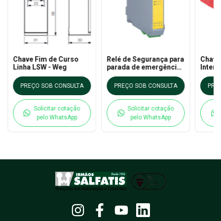
Chave Fim de Curso
Relé de Segurança para
Chave
Linha LSW - Weg
parada de emergência
Inter
CPW22 - Weg
Segur
- CIS
PREÇO SOB CONSULTA
PREÇO SOB CONSULTA
PRE
Solicitar cotação
Solicitar cotação
pelo WhatsApp
pelo WhatsApp