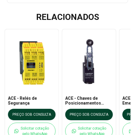
RELACIONADOS
ACE - Relés de
ACE - Chaves de
ACE - 
Segurança
Posicionamentos
Emerg
ZV7H 236 11ZP linha
Acion
Z/T 23
- ZQ 
PREÇO SOB CONSULTA
PREÇO SOB CONSULTA
PRE
Solicitar cotação
Solicitar cotação
pelo WhatsApp
pelo WhatsApp