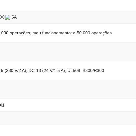
VDC
5A
.000 operações, mau funcionamento: ≥ 50.000 operações
5 (230 V/2 A), DC-13 (24 V/1.5 A), UL508: B300/R300
 X1