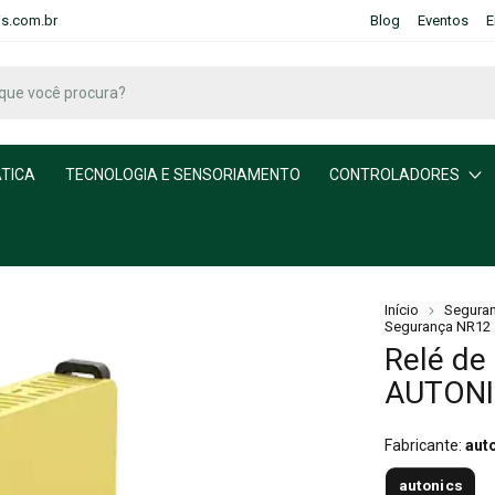
is.com.br
Blog
Eventos
E
TICA
TECNOLOGIA E SENSORIAMENTO
CONTROLADORES
Início
Seguran
Segurança NR12
Relé de
AUTON
Fabricante:
aut
autonics