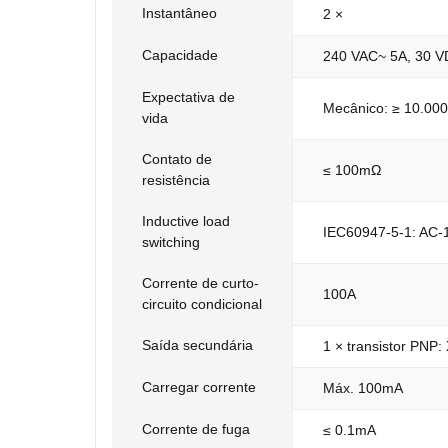
Instantâneo
2 ×
Capacidade
240 VAC~ 5A, 30 
Expectativa de
Mecânico: ≥ 10.000
vida
Contato de
≤ 100mΩ
resistência
Inductive load
IEC60947-5-1: AC-1
switching
Corrente de curto-
100A
circuito condicional
Saída secundária
1 × transistor PNP:
Carregar corrente
Máx. 100mA
Corrente de fuga
≤ 0.1mA