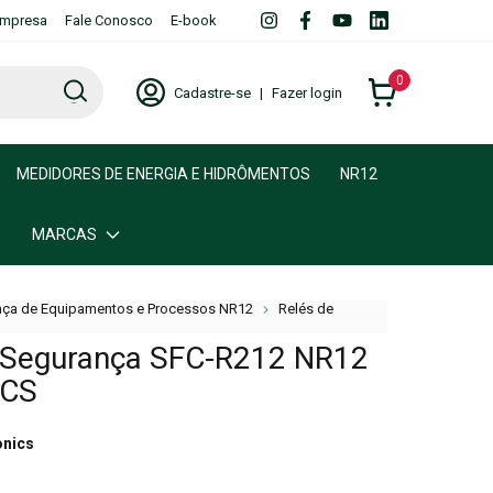
mpresa
Fale Conosco
E-book
0
Cadastre-se
|
Fazer login
MEDIDORES DE ENERGIA E HIDRÔMENTOS
NR12
MARCAS
ça de Equipamentos e Processos NR12
Relés de
 Segurança SFC-R212 NR12
ICS
onics