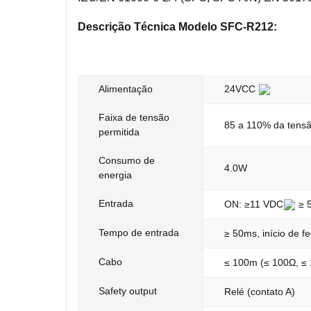
Descrição Técnica Modelo SFC-R212:
Alimentação
24VCC
Faixa de tensão
85 a 110% da tens
permitida
Consumo de
4.0W
energia
Entrada
ON: ≥11 VDC
≥ 
Tempo de entrada
≥ 50ms, início de 
Cabo
≤ 100m (≤ 100Ω, ≤
Safety output
Relé (contato A)