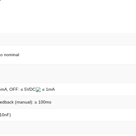
ão nominal
5mA, OFF: ≤ 5VDC
≤ 1mA
feedback (manual): ≥ 100ms
 10nF)