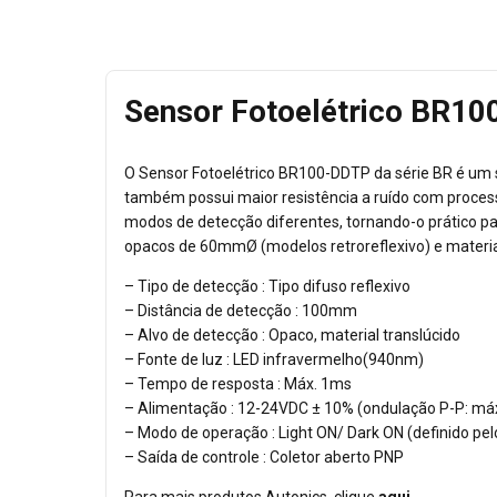
Sensor Fotoelétrico BR1
O Sensor Fotoelétrico BR100-DDTP da série BR é um s
também possui maior resistência a ruído com processam
modos de detecção diferentes, tornando-o prático pa
opacos de 60mmØ (modelos retroreflexivo) e materi
– Tipo de detecção : Tipo difuso reflexivo
– Distância de detecção : 100mm
– Alvo de detecção : Opaco, material translúcido
– Fonte de luz : LED infravermelho(940nm)
– Tempo de resposta : Máx. 1ms
– Alimentação : 12-24VDC ± 10% (ondulação P-P: m
– Modo de operação : Light ON/ Dark ON (definido pelo
– Saída de controle : Coletor aberto PNP