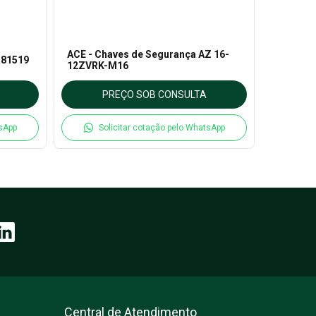
ACE - Chaves de Segurança AZ 16-
181519
ACE - A
12ZVRK-M16
PREÇO SOB CONSULTA
P
tsApp
Solicitar cotação pelo WhatsApp
So
Central de Atendimento