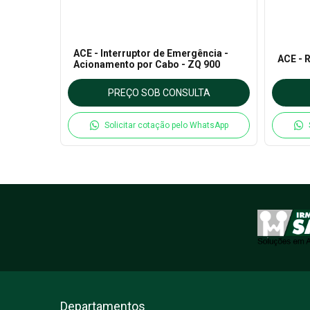
 - Série
ACE - Interruptor de Emergência -
ACE - 
Acionamento por Cabo - ZQ 900
TA
PREÇO SOB CONSULTA
hatsApp
Solicitar cotação pelo WhatsApp
Departamentos