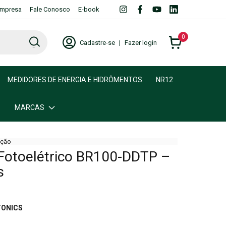
mpresa
Fale Conosco
E-book
0
Cadastre-se
|
Fazer login
MEDIDORES DE ENERGIA E HIDRÔMENTOS
NR12
MARCAS
ção
Fotoelétrico BR100-DDTP –
s
ONICS