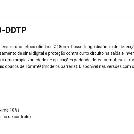
00-DDTP
ensor fotoelétrico cilíndrico Ø18mm. Possui longa distância de detecçã
ento de sinal digital e proteção contra curto circuito na saída e inver
ra uma ampla variedade de aplicações podendo detectar materiais tran
ais opacos de 15mmØ (modelos barreira). Disponível nas versões com 
áximo 10%)
 fio de controle)