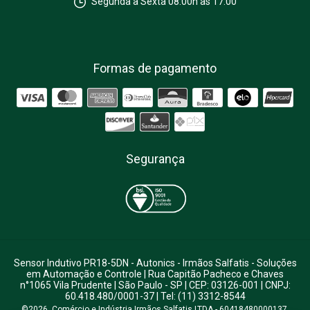
Segunda à Sexta 08:00h às 17:00
Formas de pagamento
Segurança
Sensor Indutivo PR18-5DN - Autonics
- Irmãos Salfatis - Soluções
em Automação e Controle | Rua Capitão Pacheco e Chaves
n°1065 Vila Prudente | São Paulo - SP | CEP: 03126-001 | CNPJ:
60.418.480/0001-37 | Tel: (11) 3312-8544
©2026. Comércio e Indústria Irmãos Salfatis LTDA - 60418480000137.