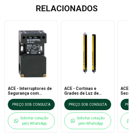
RELACIONADOS
ACE - Interruptores de
ACE - Cortinas e
ACE -
Segurança com
Grades de Luz de
Secci
Atuadores AZ 16-
Segurança
LB
12zvrk-M16
PREÇO SOB CONSULTA
PREÇO SOB CONSULTA
PRE
Solicitar cotação
Solicitar cotação
pelo WhatsApp
pelo WhatsApp