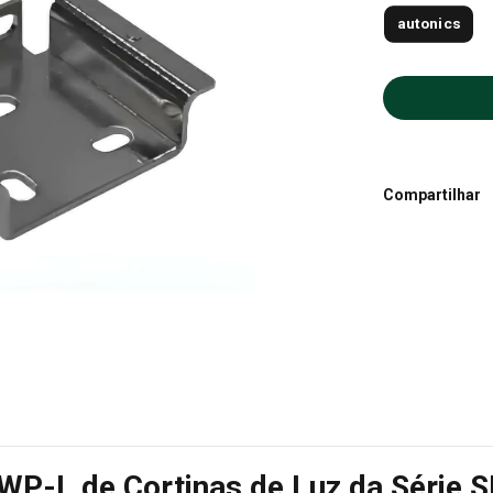
autonics
Compartilhar
WP-L de Cortinas de Luz da Série