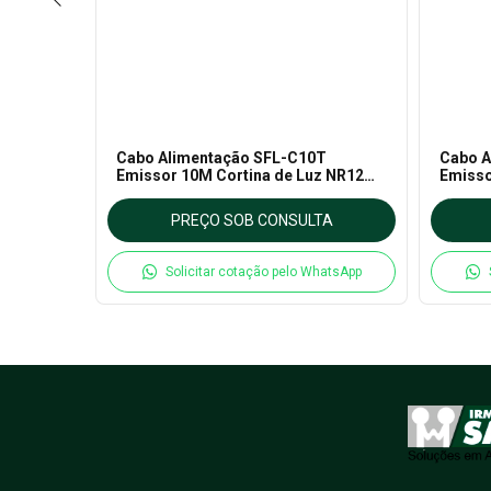
ra
Cabo Alimentação SFL-C10T
Cabo A
AUTONICS
Emissor 10M Cortina de Luz NR12
Emisso
AUTONICS
AUTON
TA
PREÇO SOB CONSULTA
hatsApp
Solicitar cotação pelo WhatsApp