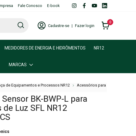
mpresa
Fale Conosco
E-book
0
Cadastre-se
|
Fazer login
MEDIDORES DE ENERGIA E HIDRÔMENTOS
NR12
MARCAS
ça de Equipamentos e Processos NR12
Acessórios para
 Sensor BK-BWP-L para
s de Luz SFL NR12
ICS
onics