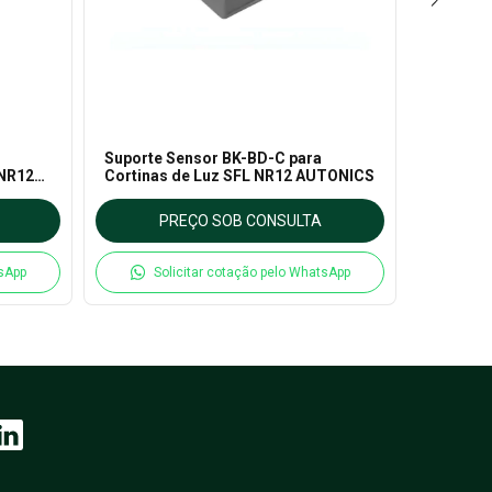
Suporte Sensor BK-BD-C para
Cabo Al
 NR12
Cortinas de Luz SFL NR12 AUTONICS
7M Cort
PREÇO SOB CONSULTA
P
tsApp
Solicitar cotação pelo WhatsApp
So