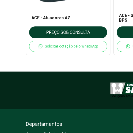
ACE - 
 1181519
ACE - Atuadores AZ
BPS
TA
PREÇO SOB CONSULTA
hatsApp
Solicitar cotação pelo WhatsApp
Departamentos