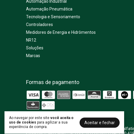
Automação Industrial
Automação Pneumática
Tecnologia e Sensoriamento
Controladores
Medidores de Energia e Hidrômentos
NR12
Soluções
Marcas
Formas de pagamento
Ao navegar por este site
você aceita o
Aceitar e fechar
uso de cookies
para agilizar a sua
experiência de compra.
Totalizador de Horas horímetro DH - Coel
- Irmãos Salfat
Prudente | São Paulo - SP | CEP: 03126-001 | CNPJ: 60.41