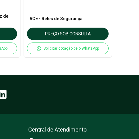
z de
ACE - In
ACE - Relés de Segurança
com Atu
PREÇO SOB CONSULTA
P
tsApp
Solicitar cotação pelo WhatsApp
So
Central de Atendimento