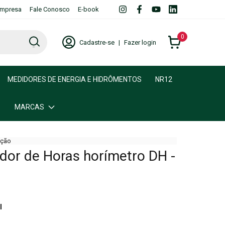
mpresa
Fale Conosco
E-book
0
Cadastre-se
|
Fazer login
MEDIDORES DE ENERGIA E HIDRÔMENTOS
NR12
MARCAS
ção
ador de Horas horímetro DH -
l