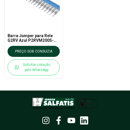
Barra Jumper para Rele
G2RV Azul P2RVM200S-
Omron
PREÇO SOB CONSULTA
Solicitar cotação
pelo WhatsApp