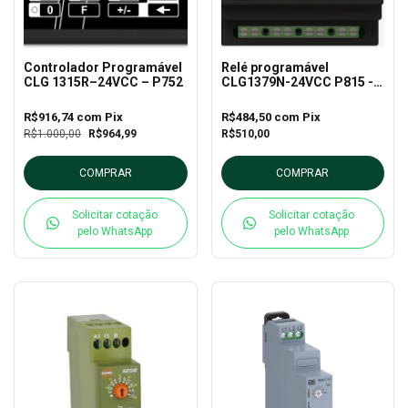
Controlador Programável
Relé programável
CLG 1315R–24VCC – P752
CLG1379N-24VCC P815 -
Tholz
R$916,74
com
Pix
R$484,50
com
Pix
R$1.000,00
R$964,99
R$510,00
COMPRAR
COMPRAR
Solicitar cotação
Solicitar cotação
pelo WhatsApp
pelo WhatsApp