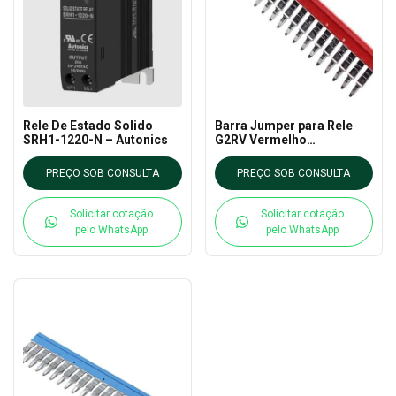
Rele De Estado Solido
Barra Jumper para Rele
SRH1-1220-N – Autonics
G2RV Vermelho
P2RVM200R- Omron
PREÇO SOB CONSULTA
PREÇO SOB CONSULTA
Solicitar cotação
Solicitar cotação
pelo WhatsApp
pelo WhatsApp