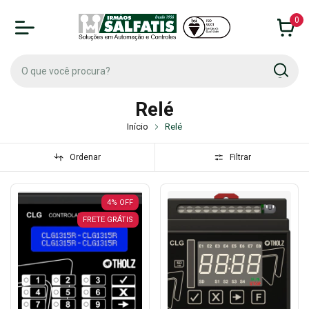
0
Relé
Início
Relé
Ordenar
Filtrar
4
%
OFF
FRETE GRÁTIS