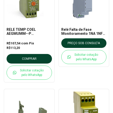
RELE TEMP COEL
Relé Falta de Fase
AEGMUMM--P
Monitoramento 1NA 1NF
RETARDO/PULSO E MULT
220V RMW17-FF01D65 -
ESC
WEG
R$107,54
com
Pix
PREÇO SOB CONSULTA
R$113,20
Solicitar cotação
COMPRAR
pelo WhatsApp
Solicitar cotação
pelo WhatsApp