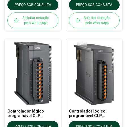
CLP EXTN
CLP EXTN
PREÇO SOB CONSULTA
PREÇO SOB CONSULTA
Solicitar cotação
Solicitar cotação
pelo WhatsApp
pelo WhatsApp
Controlador lógico
Controlador lógico
programável CLP
programável CLP
AS16AN01P-A DELTA - AS
AS16AM10N-A DELTA - AS
CLP EXTN
CLP EXTN
PREÇO SOB CONSULTA
PREÇO SOB CONSULTA