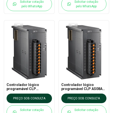
Solicitar cotação
Solicitar cotação
pelo WhatsApp
pelo WhatsApp
Controlador lógico
Controlador lógico
programável CLP
programável CLP AS08AD-
AS08AM10N-A DELTA - AS
C DELTA - AS CLP EXTN
CLP EXTN
PREÇO SOB CONSULTA
PREÇO SOB CONSULTA
Solicitar cotação
Solicitar cotação