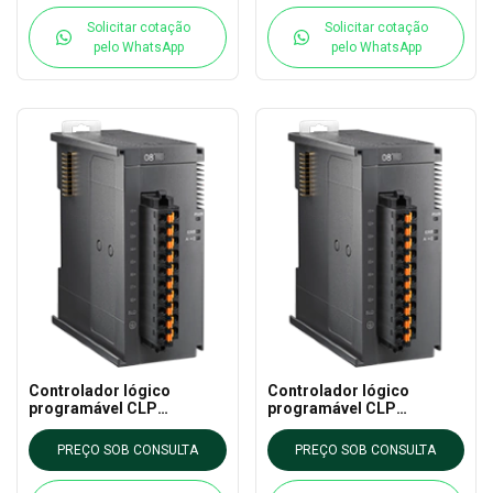
Solicitar cotação
Solicitar cotação
pelo WhatsApp
pelo WhatsApp
Controlador lógico
Controlador lógico
programável CLP
programável CLP
AS08AN01R-A DELTA - AS
AS08AN01P-A DELTA - AS
CLP EXTN
CLP EXTN
PREÇO SOB CONSULTA
PREÇO SOB CONSULTA