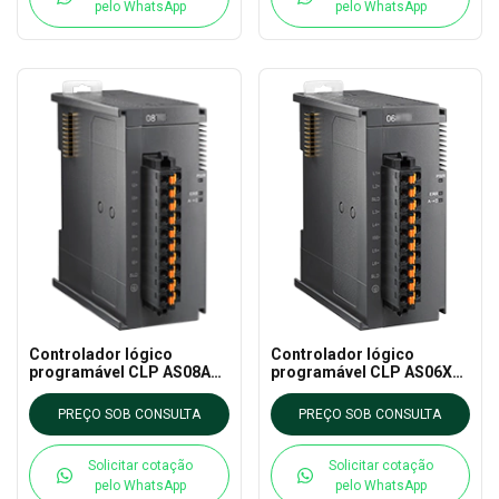
pelo WhatsApp
pelo WhatsApp
Controlador lógico
Controlador lógico
programável CLP AS08AD-
programável CLP AS06XA-
B DELTA - AS CLP EXTN
A DELTA - AS CLP EXTN
PREÇO SOB CONSULTA
PREÇO SOB CONSULTA
Solicitar cotação
Solicitar cotação
pelo WhatsApp
pelo WhatsApp