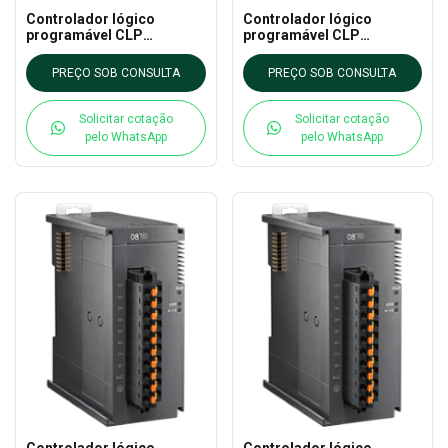
Controlador lógico
Controlador lógico
programável CLP
programável CLP
AS64AM10N-A DELTA - AS
AS32AN02T-A DELTA - AS
CLP EXTN
CLP EXTN
PREÇO SOB CONSULTA
PREÇO SOB CONSULTA
Solicitar cotação
Solicitar cotação
pelo WhatsApp
pelo WhatsApp
Controlador lógico
Controlador lógico