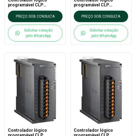
programável CLP
programável CLP
AS32AM10N-A DELTA - AS
AS32AM10N-A DELTA - AS
CLP EXTN
CLP EXTN
PREÇO SOB CONSULTA
PREÇO SOB CONSULTA
Solicitar cotação
Solicitar cotação
pelo WhatsApp
pelo WhatsApp
Controlador lógico
Controlador lógico
programável CLP
programável CLP