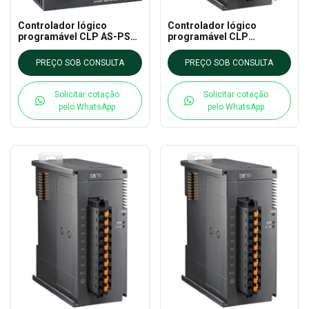
Controlador lógico
Controlador lógico
programável CLP AS-PS02
programável CLP
DELTA - AS CLP EXTN
AS64AN02T-A DELTA - AS
CLP EXTN
PREÇO SOB CONSULTA
PREÇO SOB CONSULTA
Solicitar cotação
Solicitar cotação
pelo WhatsApp
pelo WhatsApp