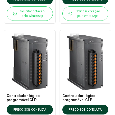
Solicitar cotação
Solicitar cotação
pelo WhatsApp
pelo WhatsApp
Controlador lógico
Controlador lógico
programável CLP
programável CLP
AS08TC-A DELTA - AS CLP
AS08AN01T-A DELTA - AS
EXTN
CLP EXTN
PREÇO SOB CONSULTA
PREÇO SOB CONSULTA