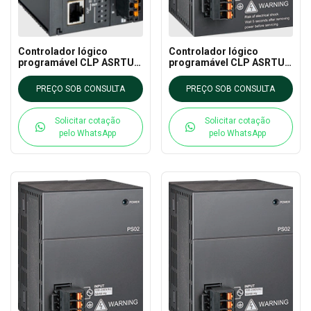
Controlador lógico
Controlador lógico
programável CLP ASRTU-
programável CLP ASRTU-
EC16AP1TA DELTA - AS
EC16AP1PA DELTA - AS
CLP EXTN
CLP EXTN
PREÇO SOB CONSULTA
PREÇO SOB CONSULTA
Solicitar cotação
Solicitar cotação
pelo WhatsApp
pelo WhatsApp