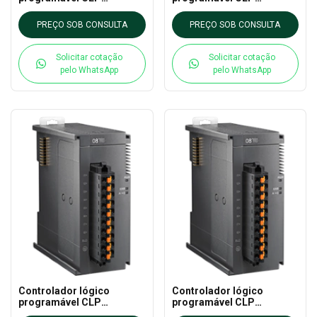
AS16AP11T-A DELTA - AS
AS16AP11P-A DELTA - AS
CLP EXTN
CLP EXTN
PREÇO SOB CONSULTA
PREÇO SOB CONSULTA
Solicitar cotação
Solicitar cotação
pelo WhatsApp
pelo WhatsApp
Controlador lógico
Controlador lógico
programável CLP
programável CLP
AS16AN01T-A DELTA - AS
AS16AN01R-A DELTA - AS