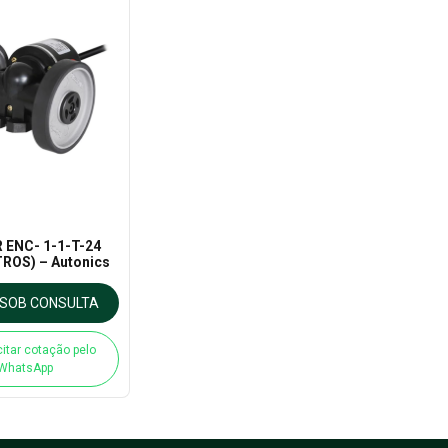
 ENC- 1-1-T-24
ROS) – Autonics
SOB CONSULTA
citar cotação pelo
WhatsApp