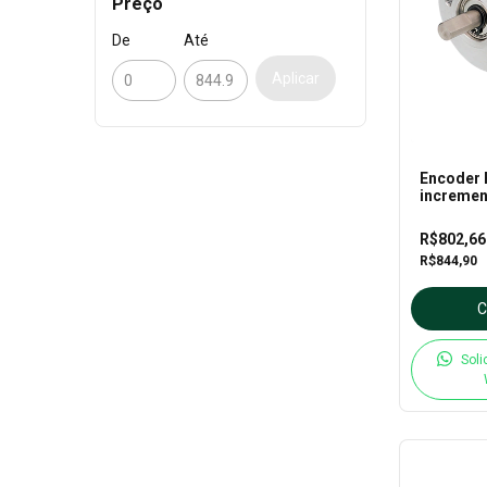
Preço
De
Até
Aplicar
Encoder 
incremen
3-T-24 –
R$802,6
R$844,90
Soli