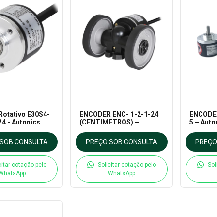
Rotativo E30S4-
ENCODER ENC- 1-2-1-24
ENCODER
24 - Autonics
(CENTIMETROS) –
5 – Auto
Autonics
SOB CONSULTA
PREÇO SOB CONSULTA
PREÇO
citar cotação pelo
Solicitar cotação pelo
Sol
WhatsApp
WhatsApp