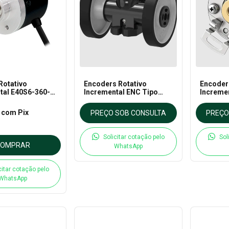
Rotativo
Encoders Rotativo
Encoder
tal E40S6-360-
Incremental ENC Tipo
Increme
 Autonics
Roda
E40H Ti
6
com
Pix
PREÇO SOB CONSULTA
PREÇO
Solicitar cotação pelo
Sol
COMPRAR
WhatsApp
citar cotação pelo
WhatsApp