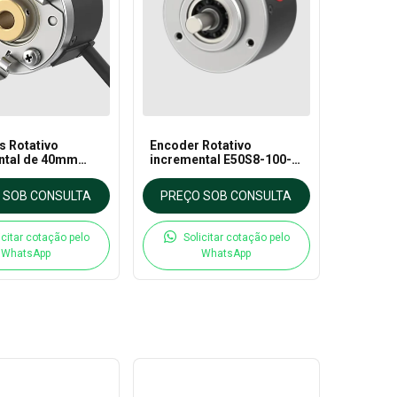
s Rotativo
Encoder Rotativo
ntal de 40mm
incremental E50S8-100-
po Eixo Vazado
3-T-24 – Autonics
 SOB CONSULTA
PREÇO SOB CONSULTA
icitar cotação pelo
Solicitar cotação pelo
WhatsApp
WhatsApp