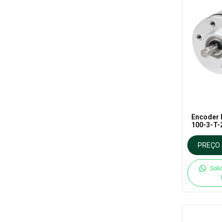
Encoder 
100-3-T-
PREÇO 
Soli