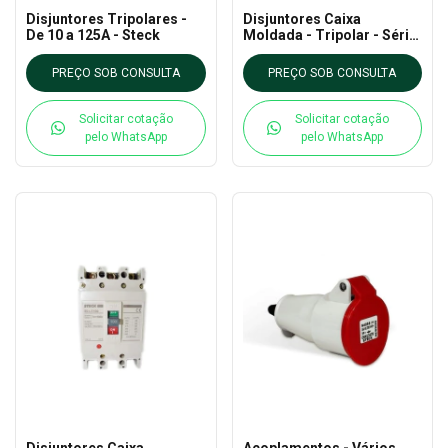
Disjuntores Tripolares -
Disjuntores Caixa
De 10 a 125A - Steck
Moldada - Tripolar - Série
225 - 690V - De 125 a 225A
- Steck
PREÇO SOB CONSULTA
PREÇO SOB CONSULTA
Solicitar cotação
Solicitar cotação
pelo WhatsApp
pelo WhatsApp
Disjuntores Caixa
Acoplamentos - Vários