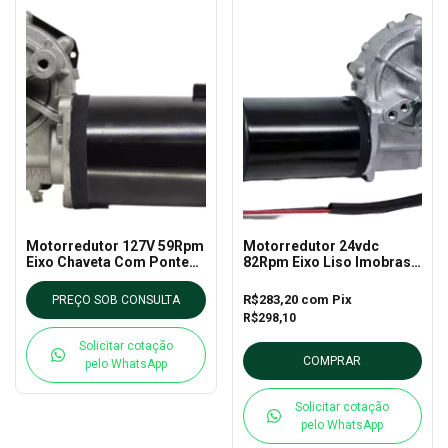
Motorredutor 127V 59Rpm
Motorredutor 24vdc
Eixo Chaveta Com Ponte
82Rpm Eixo Liso Imobras -
Retificadora Imobras-
100501524
100430327
R$283,20
com
Pix
PREÇO SOB CONSULTA
R$298,10
Solicitar cotação
COMPRAR
pelo WhatsApp
Solicitar cotação
pelo WhatsApp