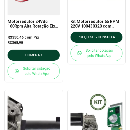
Motorredutor 24Vdc
Kit Motorredutor 65 RPM
160Rpm Alta Rotação Eixo
220V 100430320 com
Chanfrado Imobras -
Variador 220v DCH10
100404824
R$350,46
com
Pix
PREÇO SOB CONSULTA
R$368,90
Solicitar cotação
COMPRAR
pelo WhatsApp
Solicitar cotação
pelo WhatsApp