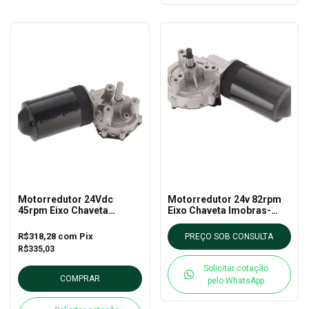
Motorredutor 24Vdc
Motorredutor 24v 82rpm
45rpm Eixo Chaveta
Eixo Chaveta Imobras-
Imobras - 100401324
100501924
R$318,28
com
Pix
PREÇO SOB CONSULTA
R$335,03
Solicitar cotação
COMPRAR
pelo WhatsApp