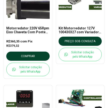
Motorredutor 220V 65Rpm
Kit Motorredutor 127V
Eixo Chaveta Com Ponte
100430327 com Variador
Retificadora Imobras-
110v DCH10
100430320
R$360,35
com
Pix
PREÇO SOB CONSULTA
R$379,32
Solicitar cotação
COMPRAR
pelo WhatsApp
Solicitar cotação
pelo WhatsApp