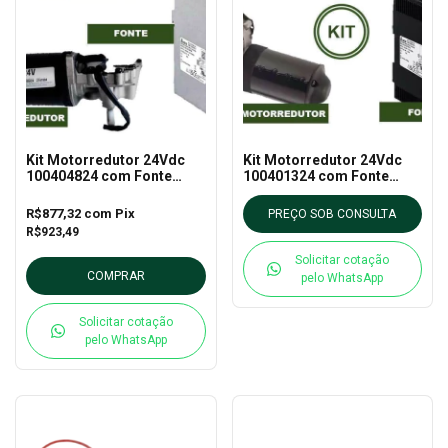
Kit Motorredutor 24Vdc
Kit Motorredutor 24Vdc
100404824 com Fonte
100401324 com Fonte
Chaveada Delta 24V e
Chaveada Delta 24V e
Controlador VDH1365R
Controlador INV-187
R$877,32
com
Pix
PREÇO SOB CONSULTA
R$923,49
Solicitar cotação
COMPRAR
pelo WhatsApp
Solicitar cotação
pelo WhatsApp