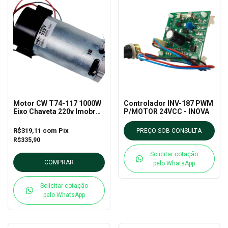
Motor CW T74-117 1000W
Controlador INV-187 PWM
Eixo Chaveta 220v Imobras
P/MOTOR 24VCC - INOVA
- 101450720
R$319,11
com
Pix
PREÇO SOB CONSULTA
R$335,90
Solicitar cotação
COMPRAR
pelo WhatsApp
Solicitar cotação
pelo WhatsApp