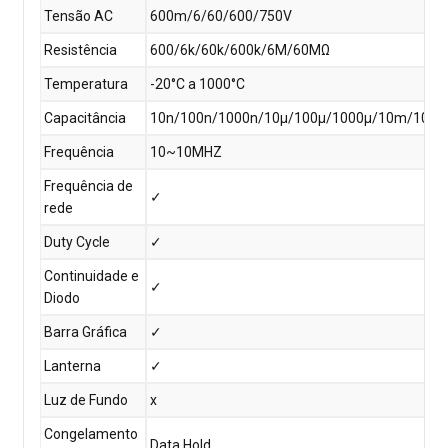
Tensão AC
600m/6/60/600/750V
Resistência
600/6k/60k/600k/6M/60MΩ
Temperatura
-20°C a 1000°C
Capacitância
10n/100n/1000n/10µ/100µ/1000µ/10m/100
Frequência
10~10MHZ
Frequência de
✓
rede
Duty Cycle
✓
Continuidade e
✓
Diodo
Barra Gráfica
✓
Lanterna
✓
Luz de Fundo
x
Congelamento
Data Hold