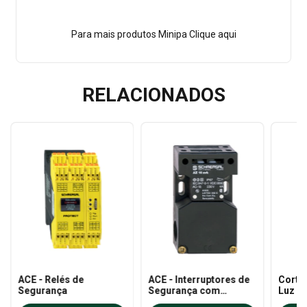
Para mais produtos Minipa
Clique aqui
RELACIONADOS
ACE - Relés de
ACE - Interruptores de
Corti
Segurança
Segurança com
Luz d
Atuadores AZ 16-
Compa