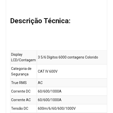
Descrição Técnica:
Display
3 5/6 Dígitos 6000 contagens Colorido
LCD/Contagem
Categoria de
CAT IV 600V
Segurança
True RMS
AC
Corrente DC
60/600/1000A
Corrente AC
60/600/1000A
Tensão DC
600m/6/60/600/1000V