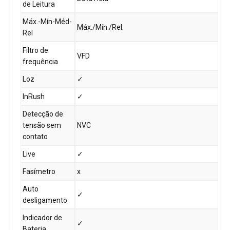
de Leitura
Máx.-Mín-Méd-
Máx./Mín./Rel.
Rel
Filtro de
VFD
frequência
Loz
✓
InRush
✓
Detecção de
tensão sem
NVC
contato
Live
✓
Fasímetro
x
Auto
✓
desligamento
Indicador de
✓
Bateria