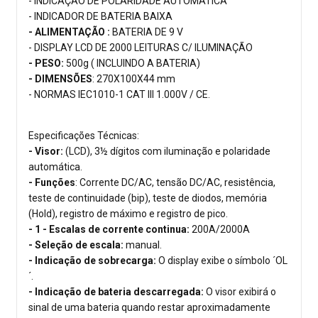
- INDICAÇÃO DE POLARIDADE AUTOMÁTICA
- INDICADOR DE BATERIA BAIXA
- ALIMENTAÇÃO :
BATERIA DE 9 V
- DISPLAY LCD DE 2000 LEITURAS C/ ILUMINAÇÃO
- PESO:
500g ( INCLUINDO A BATERIA)
- DIMENSÕES
: 270X100X44 mm
- NORMAS IEC1010-1 CAT III 1.000V / CE.
Especificações Técnicas:
- Visor:
(LCD), 3½ dígitos com iluminação e polaridade
automática.
- Funções
: Corrente DC/AC, tensão DC/AC, resistência,
teste de continuidade (bip), teste de diodos, memória
(Hold), registro de máximo e registro de pico.
- 1 - Escalas de corrente continua:
200A/2000A
- Seleção de escala:
manual.
- Indicação de sobrecarga:
O display exibe o símbolo ´OL
´.
- Indicação de bateria descarregada:
O visor exibirá o
sinal de uma bateria quando restar aproximadamente