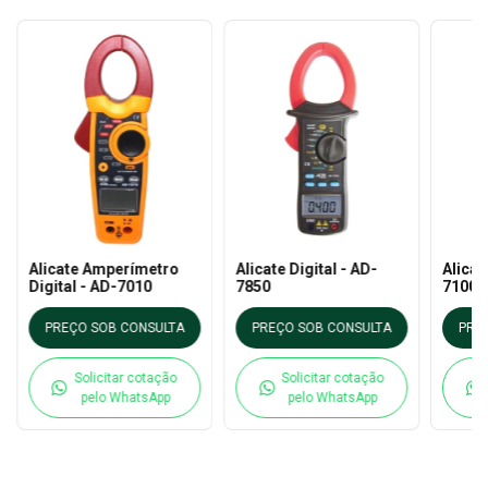
Alicate Amperímetro
Alicate Digital - AD-
Alicat
Digital - AD-7010
7850
7100
PREÇO SOB CONSULTA
PREÇO SOB CONSULTA
PRE
Solicitar cotação
Solicitar cotação
pelo WhatsApp
pelo WhatsApp