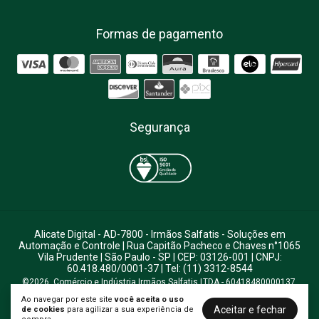
Formas de pagamento
Segurança
Alicate Digital - AD-7800
- Irmãos Salfatis - Soluções em
Automação e Controle | Rua Capitão Pacheco e Chaves n°1065
Vila Prudente | São Paulo - SP | CEP: 03126-001 | CNPJ:
60.418.480/0001-37 | Tel: (11) 3312-8544
©2026. Comércio e Indústria Irmãos Salfatis LTDA - 60418480000137.
Todos os direitos reservados.
Ao navegar por este site
você aceita o uso
Aceitar e fechar
de cookies
para agilizar a sua experiência de