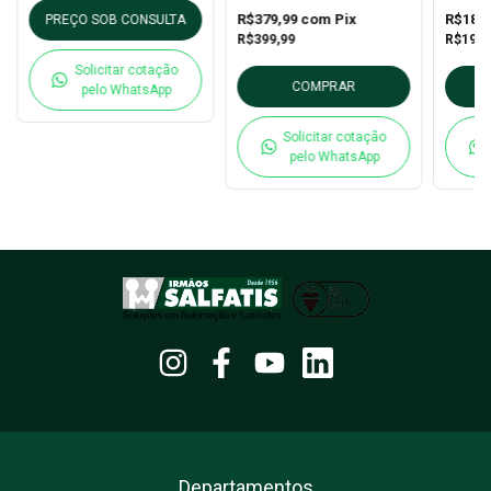
Gauge
Termo
R$379,99
com
Pix
R$188
PREÇO SOB CONSULTA
Baion
R$399,99
R$197,
Solicitar cotação
COMPRAR
pelo WhatsApp
Solicitar cotação
pelo WhatsApp
Departamentos