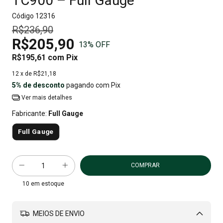
TC900 – Full Gauge
Código
12316
R$236,90
R$205,90
13
% OFF
R$195,61
com
Pix
12
x de
R$21,18
5% de desconto
pagando com Pix
Ver mais detalhes
Fabricante:
Full Gauge
Full Gauge
10
em estoque
MEIOS DE ENVIO