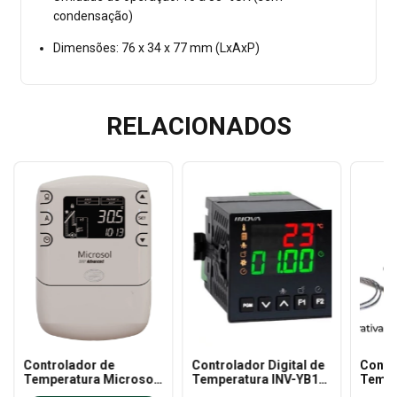
condensação)
Dimensões: 76 x 34 x 77 mm (LxAxP)
RELACIONADOS
Controlador de
Controlador Digital de
Contr
Temperatura Microsol
Temperatura INV-YB1-
Tempe
BMP Advanced - Full
11-J-H-F (ANT. 20013)
MDH13