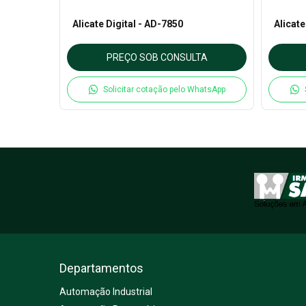
Alicate Digital - AD-7850
Alicate
TA
PREÇO SOB CONSULTA
hatsApp
Solicitar cotação pelo WhatsApp
Departamentos
Automação Industrial