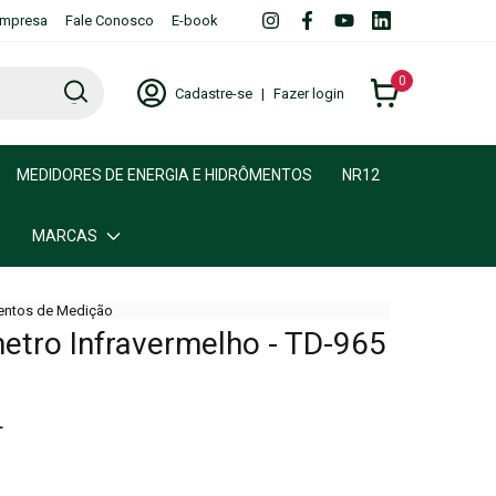
mpresa
Fale Conosco
E-book
0
Cadastre-se
|
Fazer login
MEDIDORES DE ENERGIA E HIDRÔMENTOS
NR12
MARCAS
entos de Medição
tro Infravermelho - TD-965
L