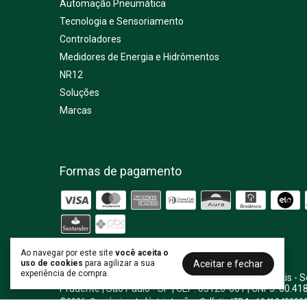
Automação Pneumática
Tecnologia e Sensoriamento
Controladores
Medidores de Energia e Hidrômentos
NR12
Soluções
Marcas
Formas de pagamento
Ao navegar por este site
você aceita o
Aceitar e fechar
uso de cookies
para agilizar a sua
experiência de compra.
Termômetro Infravermelho - TD-965
- Irmãos Salfatis -
Prudente | São Paulo - SP | CEP: 03126-001 | CNPJ: 60.41
©2026. Comércio e Indústria Irmãos Salfatis LTDA - 60418480000