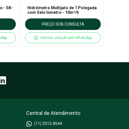
o - SK-
Hidrômetro Multijato de 1 Polegada
Alicate 
com Selo Inmetro - 10m³/h
PREÇO SOB CONSULTA
P
tsApp
Solicitar cotação pelo WhatsApp
So
Central de Atendimento
(11) 3312-8544