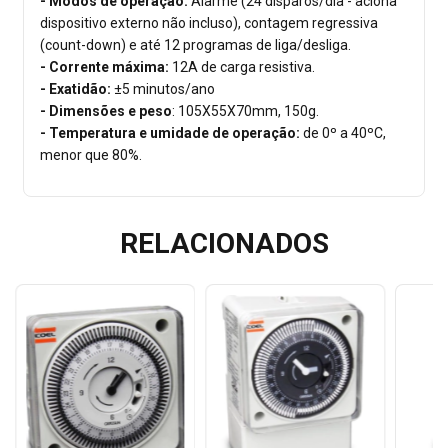
- Modos de operação:
Alarme (24 disparos/dia - aciona
dispositivo externo não incluso), contagem regressiva
(count-down) e até 12 programas de liga/desliga.
- Corrente máxima:
12A de carga resistiva.
- Exatidão:
±5 minutos/ano
- Dimensões e peso
: 105X55X70mm, 150g.
- Temperatura e umidade de operação:
de 0º a 40ºC,
menor que 80%.
RELACIONADOS