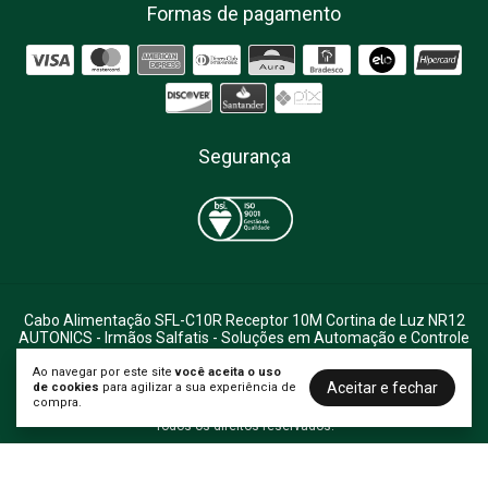
Formas de pagamento
Segurança
Cabo Alimentação SFL-C10R Receptor 10M Cortina de Luz NR12
AUTONICS
- Irmãos Salfatis - Soluções em Automação e Controle
| Rua Capitão Pacheco e Chaves n°1065 Vila Prudente | São Paulo
- SP | CEP: 03126-001 | CNPJ: 60.418.480/0001-37 | Tel: (11) 3312-
Ao navegar por este site
você aceita o uso
Aceitar e fechar
de cookies
para agilizar a sua experiência de
8544
compra.
©2026. Comércio e Indústria Irmãos Salfatis LTDA - 60418480000137.
Todos os direitos reservados.