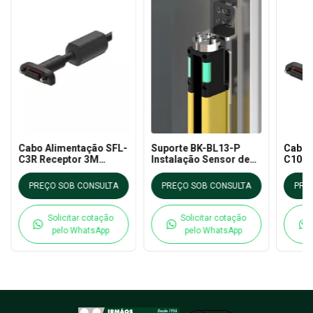
Cabo Alimentação SFL-
Suporte BK-BL13-P
Cabo 
C3R Receptor 3M
Instalação Sensor de
C10T 
Cortina de Luz NR12
Cortinas de Luz SFL
Corti
AUTONICS
NR12 AUTONICS
AUTO
PREÇO SOB CONSULTA
PREÇO SOB CONSULTA
PRE
Solicitar cotação
Solicitar cotação
pelo WhatsApp
pelo WhatsApp