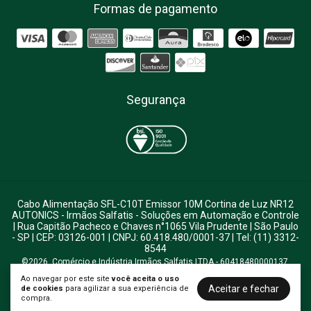
Formas de pagamento
Segurança
Cabo Alimentação SFL-C10T Emissor 10M Cortina de Luz NR12
AUTONICS
- Irmãos Salfatis - Soluções em Automação e Controle
| Rua Capitão Pacheco e Chaves n°1065 Vila Prudente | São Paulo
- SP | CEP: 03126-001 | CNPJ: 60.418.480/0001-37 | Tel: (11) 3312-
8544
©2026. Comércio e Indústria Irmãos Salfatis LTDA - 60418480000137.
Todos os direitos reservados.
Ao navegar por este site
você aceita o uso
Aceitar e fechar
de cookies
para agilizar a sua experiência de
compra.