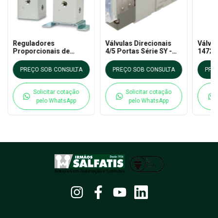
Reguladores
Válvulas Direcionais
Válvu
Proporcionais de
4/5 Portas Série SY -
14723 
Pressão - Série ITV -
SMC
1/2" 
SMC
Diafr
PREÇO SOB CONSULTA
PREÇO SOB CONSULTA
PRE
Solicitar cotação
Solicitar cotação
pelo WhatsApp
pelo WhatsApp