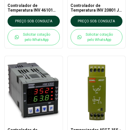
Controlador de
Controlador de
Temperatura INV 46101
Temperatura INV 20801 J –
/J/RR – INOVA
Inova
PREÇO SOB CONSULTA
PREÇO SOB CONSULTA
Solicitar cotação
Solicitar cotação
pelo WhatsApp
pelo WhatsApp
Controlador de
Temporizador AEGT 15S -