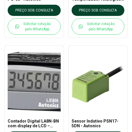
PS-11 - Autonics
PREÇO SOB CONSULTA
PREÇO SOB CONSULTA
Solicitar cotação
Solicitar cotação
pelo WhatsApp
pelo WhatsApp
Contador Digital LA8N-BN
Sensor Indutivo PSN17-
com display de LCD –
5DN - Autonics
Autonics