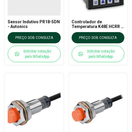
Sensor Indutivo PR18-5DN
Controlador de
- Autonics
Temperatura K48E HCRR –
Coel
PREÇO SOB CONSULTA
PREÇO SOB CONSULTA
Solicitar cotação
Solicitar cotação
pelo WhatsApp
pelo WhatsApp