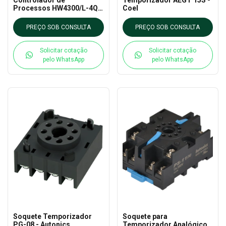
Processos HW4300/L-4Q
Coel
– Coel
PREÇO SOB CONSULTA
PREÇO SOB CONSULTA
Solicitar cotação
Solicitar cotação
pelo WhatsApp
pelo WhatsApp
Soquete Temporizador
Soquete para
PG-08 - Autonics
Temporizador Analógico