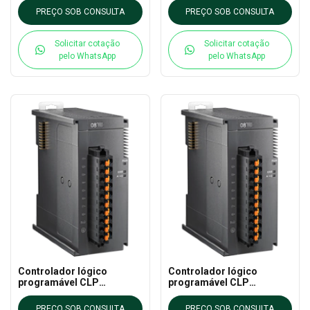
CLP EXTN
CLP EXTN
PREÇO SOB CONSULTA
PREÇO SOB CONSULTA
Solicitar cotação
Solicitar cotação
pelo WhatsApp
pelo WhatsApp
Controlador lógico
Controlador lógico
programável CLP
programável CLP
AS32AM10N-A DELTA - AS
AS32AM10N-A DELTA - AS
CLP EXTN
CLP EXTN
PREÇO SOB CONSULTA
PREÇO SOB CONSULTA