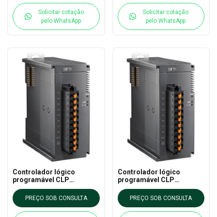
Solicitar cotação
Solicitar cotação
pelo WhatsApp
pelo WhatsApp
Controlador lógico
Controlador lógico
programável CLP
programável CLP
AS16AN01T-A DELTA - AS
AS16AN01R-A DELTA - AS
CLP EXTN
CLP EXTN
PREÇO SOB CONSULTA
PREÇO SOB CONSULTA