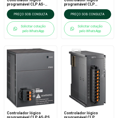
programável CLP AS-
programável CLP
PS02A DELTA - AS CLP
DVP26SE11R DELTA - DVP
EXTN
- SE Network Advanced
PREÇO SOB CONSULTA
PREÇO SOB CONSULTA
type Slim PLC
Solicitar cotação
Solicitar cotação
pelo WhatsApp
pelo WhatsApp
Controlador lógico
Controlador lógico
programável CLP AS-PS02
programável CLP