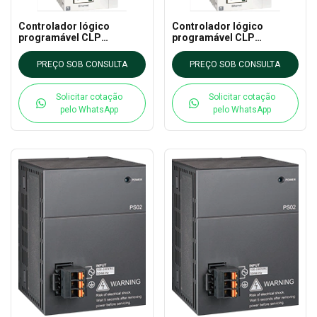
Controlador lógico
Controlador lógico
programável CLP
programável CLP
DVP26SE11T DELTA - DVP
DVP26SE11S DELTA - DVP
- SE Network Advanced
- SE Network Advanced
PREÇO SOB CONSULTA
PREÇO SOB CONSULTA
type Slim PLC
type Slim PLC
Solicitar cotação
Solicitar cotação
pelo WhatsApp
pelo WhatsApp