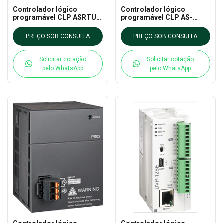
Controlador lógico
Controlador lógico
programável CLP ASRTU-
programável CLP AS-
EC16AP1PA DELTA - AS
PS03C DELTA - AS CLP
CLP EXTN
EXTN
PREÇO SOB CONSULTA
PREÇO SOB CONSULTA
Solicitar cotação
Solicitar cotação
pelo WhatsApp
pelo WhatsApp
Controlador lógico
Controlador lógico