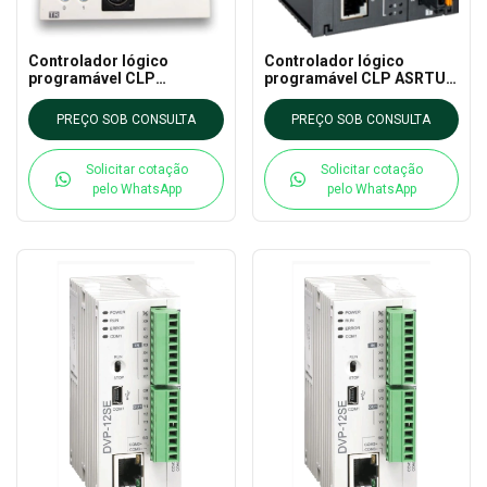
Controlador lógico
Controlador lógico
programável CLP
programável CLP ASRTU-
DVP24SV11T2 DELTA -
EC16AP1TA DELTA - AS
DVP - SV2 Functional Slim
CLP EXTN
PREÇO SOB CONSULTA
PREÇO SOB CONSULTA
PLC
Solicitar cotação
Solicitar cotação
pelo WhatsApp
pelo WhatsApp