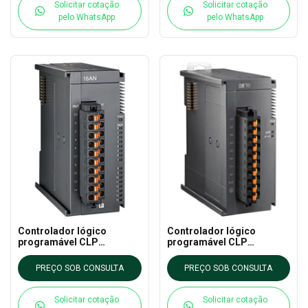
Solicitar cotação
Solicitar cotação
pelo WhatsApp
pelo WhatsApp
Controlador lógico
Controlador lógico
programável CLP
programável CLP
AS16AN01P-A DELTA - AS
AS16AM10N-A DELTA - AS
CLP EXTN
CLP EXTN
PREÇO SOB CONSULTA
PREÇO SOB CONSULTA
Solicitar cotação
Solicitar cotação