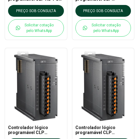
DELTA - AS CLP EXTN
AS64AN02T-A DELTA - AS
CLP EXTN
PREÇO SOB CONSULTA
PREÇO SOB CONSULTA
Solicitar cotação
Solicitar cotação
pelo WhatsApp
pelo WhatsApp
Controlador lógico
Controlador lógico
programável CLP
programável CLP
AS64AM10N-A DELTA - AS
AS32AN02T-A DELTA - AS