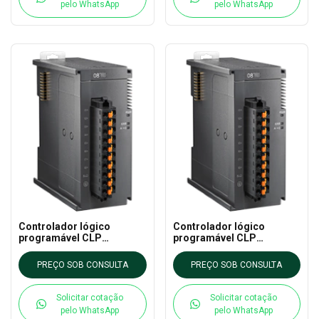
pelo WhatsApp
pelo WhatsApp
Controlador lógico
Controlador lógico
programável CLP
programável CLP
AS08TC-A DELTA - AS CLP
AS08AN01T-A DELTA - AS
EXTN
CLP EXTN
PREÇO SOB CONSULTA
PREÇO SOB CONSULTA
Solicitar cotação
Solicitar cotação
pelo WhatsApp
pelo WhatsApp