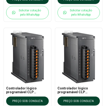
Solicitar cotação
Solicitar cotação
pelo WhatsApp
pelo WhatsApp
Controlador lógico
Controlador lógico
programável CLP
programável CLP
AS16AP11T-A DELTA - AS
AS16AP11P-A DELTA - AS
CLP EXTN
CLP EXTN
PREÇO SOB CONSULTA
PREÇO SOB CONSULTA