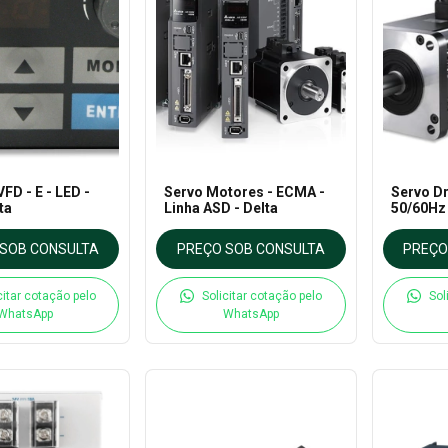
FD - E - LED -
Servo Motores - ECMA -
Servo Dr
ta
Linha ASD - Delta
50/60Hz 
SOB CONSULTA
PREÇO SOB CONSULTA
PREÇO
citar cotação pelo
Solicitar cotação pelo
Sol
WhatsApp
WhatsApp