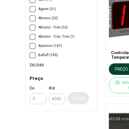
Ageon (31)
Altronic (32)
Altronic - Tron (16)
Altronic - Tron, Tron (1)
Autonics (187)
Controla
Balluff (185)
Tempera
Termost
Ver mais
Independ
PREÇO 
Full Gau
Preço
Soli
De
Até
Aplicar