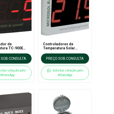
ador de
Controladores de
tura TC-900E
Temperatura Solar
Full Gauge
Microsol Ri - Full Gauge
 SOB CONSULTA
PREÇO SOB CONSULTA
icitar cotação pelo
Solicitar cotação pelo
WhatsApp
WhatsApp