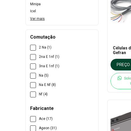
Minipa
Icel
Ver mais
Comutação
2 Na (1)
Células d
Gefran
2na E 1nf (1)
PREÇO 
3na E 1nf (1)
Na (5)
Soli
Na E Nf (8)
Nf (4)
Fabricante
Ace (17)
Ageon (31)