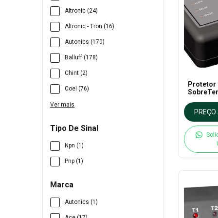
Altronic (24)
Altronic - Tron (16)
Autonics (170)
Balluff (178)
Chint (2)
Protetor
Coel (76)
SobreTe
Monivolt 
Ver mais
PREÇO 
Tipo De Sinal
Soli
Npn (1)
Pnp (1)
Marca
Autonics (1)
Ace (17)