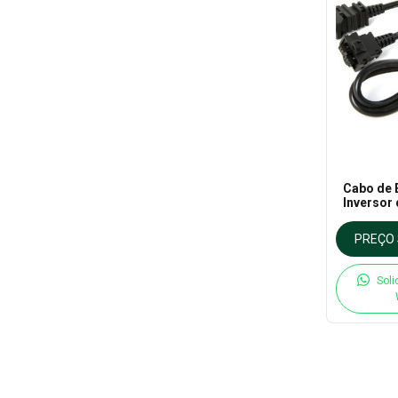
Cabo de 
Inversor 
EG Delta
PREÇO 
Soli