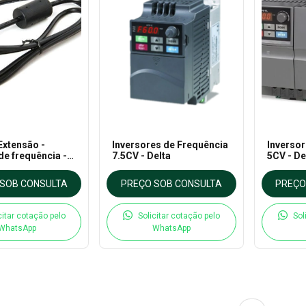
Extensão -
Inversores de Frequência
Inversor
de frequência -
7.5CV - Delta
5CV - De
SOB CONSULTA
PREÇO SOB CONSULTA
PREÇO
citar cotação pelo
Solicitar cotação pelo
Sol
WhatsApp
WhatsApp