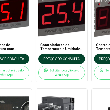
dor de
Controladores de
Control
tura com
Temperatura e Umidade
Tempera
ato
MT530 Full Gauge
Timer MT
ente MT519Ri-
Gauge
SOB CONSULTA
PREÇO SOB CONSULTA
PREÇO
ge
citar cotação pelo
Solicitar cotação pelo
Sol
WhatsApp
WhatsApp