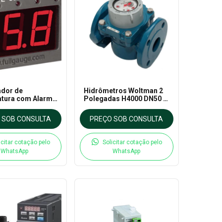
ador de
Hidrômetros Woltman 2
tura com Alarme
Polegadas H4000 DN50 -
543Ri Plus - Full
Elster
 SOB CONSULTA
PREÇO SOB CONSULTA
icitar cotação pelo
Solicitar cotação pelo
WhatsApp
WhatsApp