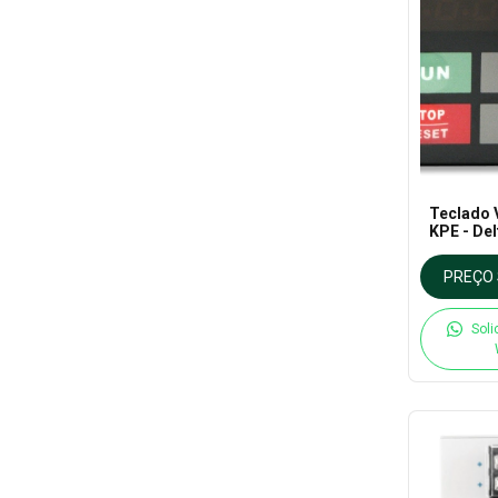
Teclado V
KPE - Del
PREÇO 
Soli