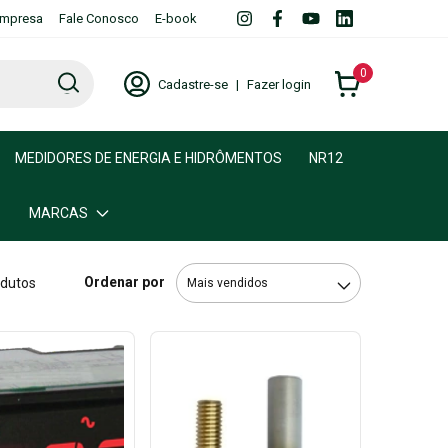
mpresa
Fale Conosco
E-book
0
Cadastre-se
|
Fazer login
MEDIDORES DE ENERGIA E HIDRÔMENTOS
NR12
MARCAS
Ordenar por
odutos