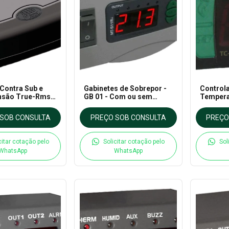
 Contra Sub e
Gabinetes de Sobrepor -
Control
nsão True-Rms
GB 01 - Com ou sem
Tempera
- Full Gauge
chave - Full Gauge
Power - 
SOB CONSULTA
PREÇO SOB CONSULTA
PREÇO
citar cotação pelo
Solicitar cotação pelo
Sol
WhatsApp
WhatsApp