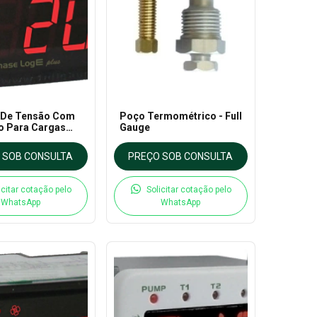
 De Tensão Com
Poço Termométrico - Full
o Para Cargas
Gauge
cas PhaseLog Plus
auge
 SOB CONSULTA
PREÇO SOB CONSULTA
icitar cotação pelo
Solicitar cotação pelo
WhatsApp
WhatsApp