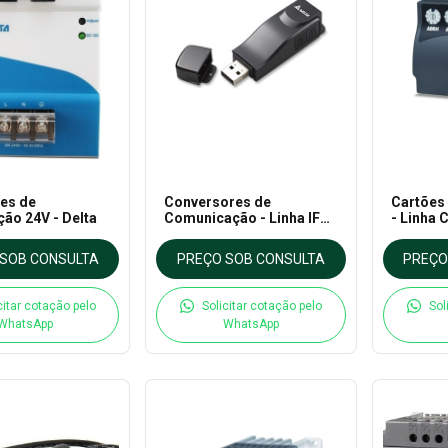
es de
Conversores de
Cartões
ção 24V - Delta
Comunicação - Linha IFD
- Linha 
- Delta
SOB CONSULTA
PREÇO SOB CONSULTA
PREÇO
citar cotação pelo
Solicitar cotação pelo
Sol
WhatsApp
WhatsApp