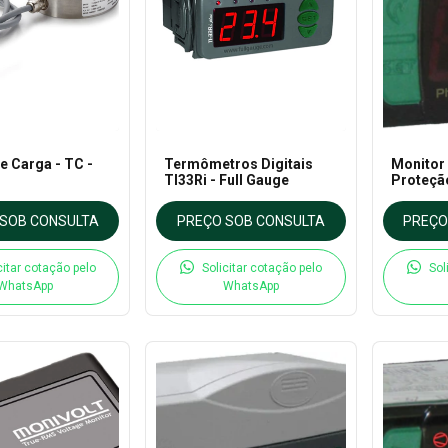
e Carga - TC -
Termômetros Digitais
Monitor
TI33Ri - Full Gauge
Proteçã
Trifási
- Full G
SOB CONSULTA
PREÇO SOB CONSULTA
PREÇO
citar cotação pelo
Solicitar cotação pelo
Sol
WhatsApp
WhatsApp