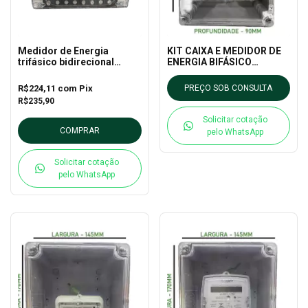
Medidor de Energia
KIT CAIXA E MEDIDOR DE
trifásico bidirecional
ENERGIA BIFÁSICO
vector 3 P AR - NANSEN
VECTOR 3 120A
R$224,11
com
Pix
PREÇO SOB CONSULTA
R$235,90
Solicitar cotação
COMPRAR
pelo WhatsApp
Solicitar cotação
pelo WhatsApp