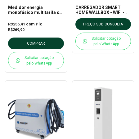
Medidor energia
CARREGADOR SMART
monofásico multitarifa c/
HOME WALLBOX - WIFI -
memoria de massa
7KW - Nansen
NSX112i 100A - Nansen
R$256,41
com
Pix
PREÇO SOB CONSULTA
R$269,90
Solicitar cotação
COMPRAR
pelo WhatsApp
Solicitar cotação
pelo WhatsApp