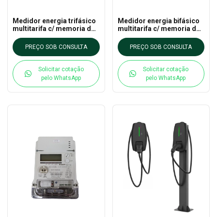
Medidor energia trifásico
Medidor energia bifásico
multitarifa c/ memoria de
multitarifa c/ memoria de
massa NSX314i 120A -
massa NSX213i 120A -
Nansen
Nansen
PREÇO SOB CONSULTA
PREÇO SOB CONSULTA
Solicitar cotação
Solicitar cotação
pelo WhatsApp
pelo WhatsApp