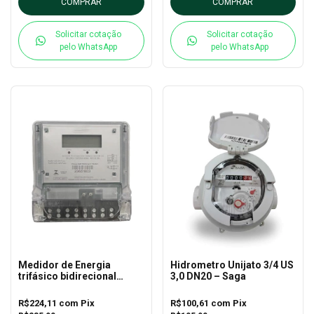
COMPRAR
COMPRAR
Solicitar cotação
Solicitar cotação
pelo WhatsApp
pelo WhatsApp
Medidor de Energia
Hidrometro Unijato 3/4 US
trifásico bidirecional
3,0 DN20 – Saga
vector 3 P AR - NANSEN
R$224,11
com
Pix
R$100,61
com
Pix