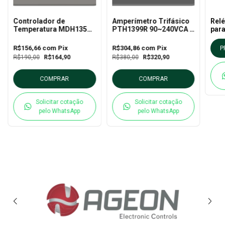
Controlador de
Amperímetro Trifásico
Rel
Temperatura MDH1359R
PTH1399R 90~240VCA -
par
- 90~240VCA
P801
CPW
R$156,66
com
Pix
R$304,86
com
Pix
P
R$190,00
R$164,90
R$380,00
R$320,90
COMPRAR
COMPRAR
Solicitar cotação
Solicitar cotação
pelo WhatsApp
pelo WhatsApp