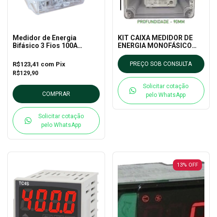
Medidor de Energia
KIT CAIXA MEDIDOR DE
Bifásico 3 Fios 100A
ENERGIA MONOFÁSICO
Nansen Lumen 3MD
LUMEN 4 100A
Neutro Externo
R$123,41
com
Pix
PREÇO SOB CONSULTA
R$129,90
Solicitar cotação
COMPRAR
pelo WhatsApp
Solicitar cotação
pelo WhatsApp
13
%
OFF