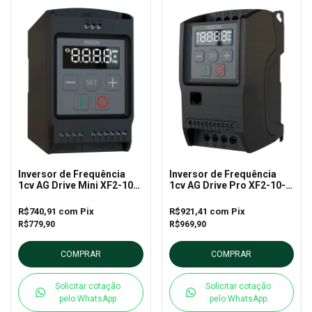
Inversor de Frequência
Inversor de Frequência
1cv AG Drive Mini XF2-10-
1cv AG Drive Pro XF2-10-
1P1 – Ageon
1P2 - Ageon
R$740,91
com
Pix
R$921,41
com
Pix
R$779,90
R$969,90
COMPRAR
COMPRAR
Solicitar cotação
Solicitar cotação
pelo WhatsApp
pelo WhatsApp