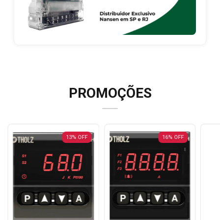
PROMOÇÕES
13
%
OFF
16
%
OFF