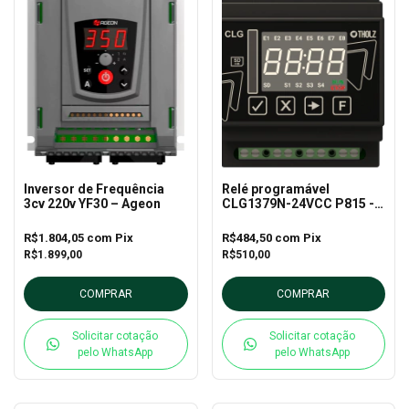
Inversor de Frequência
Relé programável
3cv 220v YF30 – Ageon
CLG1379N-24VCC P815 -
Tholz
R$1.804,05
com
Pix
R$484,50
com
Pix
R$1.899,00
R$510,00
COMPRAR
COMPRAR
Solicitar cotação
Solicitar cotação
pelo WhatsApp
pelo WhatsApp