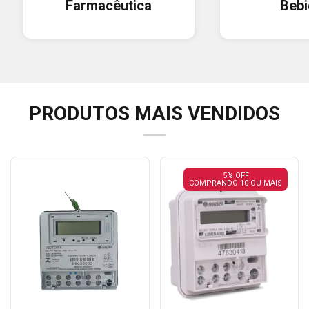
Farmacêutica
Beb
PRODUTOS MAIS VENDIDOS
5% OFF
COMPRANDO 10 OU MAIS