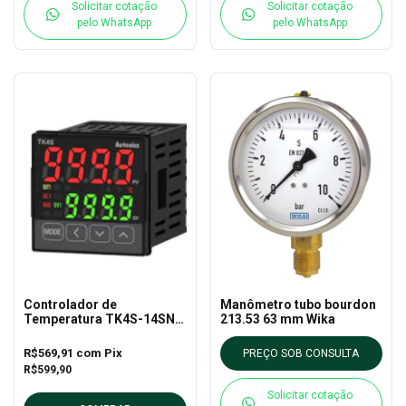
Solicitar cotação
Solicitar cotação
pelo WhatsApp
pelo WhatsApp
Controlador de
Manômetro tubo bourdon
Temperatura TK4S-14SN
213.53 63 mm Wika
PID – Autonics
R$569,91
com
Pix
PREÇO SOB CONSULTA
R$599,90
Solicitar cotação