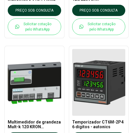
MULTIMEDIDOR DE
ENERGIA KRON
PREÇO SOB CONSULTA
PREÇO SOB CONSULTA
MEDIDORES
Solicitar cotação
Solicitar cotação
pelo WhatsApp
pelo WhatsApp
Multimedidor de grandeza
Temporizador CT6M-2P4
Mult-k 120 KRON
6 dígitos - autonics
MEDIDORES