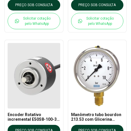
PREÇO SOB CONSULTA
PREÇO SOB CONSULTA
Solicitar cotação
Solicitar cotação
pelo WhatsApp
pelo WhatsApp
Encoder Rotativo
Manômetro tubo bourdon
incremental E50S8-100-3-
213.53 com Glicerina
T-24 – Autonics
63mm Conexão 1/4 NPT
Wika
PREÇO SOB CONSULTA
PREÇO SOB CONSULTA