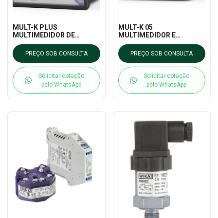
MULT-K PLUS
MULT-K 05
MULTIMEDIDOR DE
MULTIMEDIDOR E
GRANDEZAS ELÉTRICAS
TRANSDUTOR DIGITAL
RS485 KRON MEDIDORES
KRON MEDIDORES
PREÇO SOB CONSULTA
PREÇO SOB CONSULTA
Solicitar cotação
Solicitar cotação
pelo WhatsApp
pelo WhatsApp