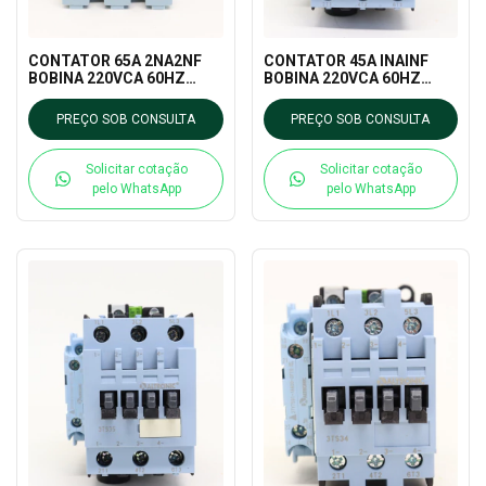
CONTATOR 65A 2NA2NF
CONTATOR 45A INAINF
BOBINA 220VCA 60HZ
BOBINA 220VCA 60HZ
(3TS47) TRON
(3TS36) TRON
PREÇO SOB CONSULTA
PREÇO SOB CONSULTA
Solicitar cotação
Solicitar cotação
pelo WhatsApp
pelo WhatsApp