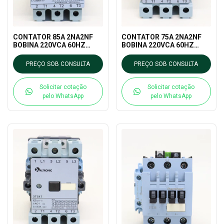
CONTATOR 85A 2NA2NF
CONTATOR 75A 2NA2NF
BOBINA 220VCA 60HZ
BOBINA 220VCA 60HZ
(3TS49) TRON
(3TS48) TRON
PREÇO SOB CONSULTA
PREÇO SOB CONSULTA
Solicitar cotação
Solicitar cotação
pelo WhatsApp
pelo WhatsApp