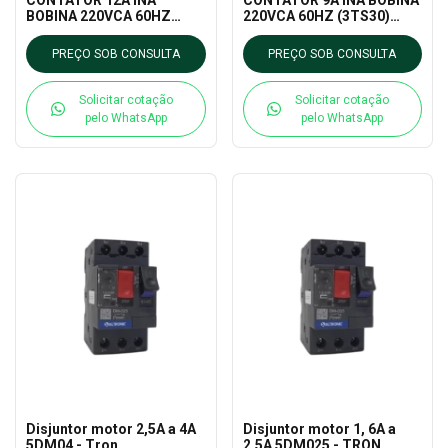
BOBINA 220VCA 60HZ
220VCA 60HZ (3TS30)
(3TS31) TRON
TRON
PREÇO SOB CONSULTA
PREÇO SOB CONSULTA
Solicitar cotação
Solicitar cotação
pelo WhatsApp
pelo WhatsApp
Disjuntor motor 2,5A a 4A
Disjuntor motor 1, 6A a
5DM04 - Tron
2,5A 5DM025 - TRON