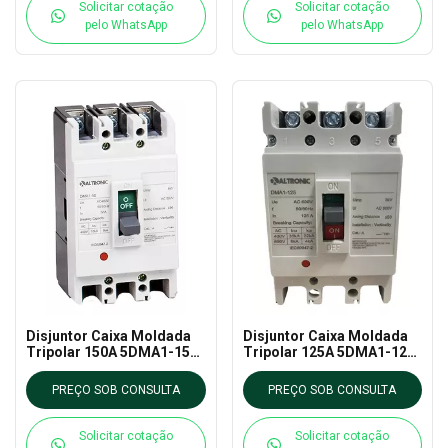
Solicitar cotação
Solicitar cotação
pelo WhatsApp
pelo WhatsApp
Disjuntor Caixa Moldada
Disjuntor Caixa Moldada
Tripolar 150A 5DMA1-150-
Tripolar 125A 5DMA1-125-
35K TRON
35K TRON
PREÇO SOB CONSULTA
PREÇO SOB CONSULTA
Solicitar cotação
Solicitar cotação