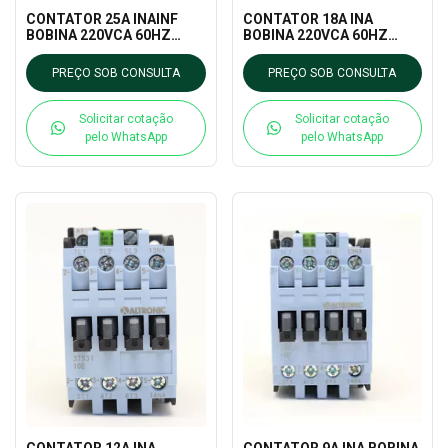
CONTATOR 25A INAINF
CONTATOR 18A INA
BOBINA 220VCA 60HZ
BOBINA 220VCA 60HZ
(3TS33) TRON
(3TS32) TRON
PREÇO SOB CONSULTA
PREÇO SOB CONSULTA
Solicitar cotação
Solicitar cotação
pelo WhatsApp
pelo WhatsApp
CONTATOR 12A INA
CONTATOR 9A INA BOBINA