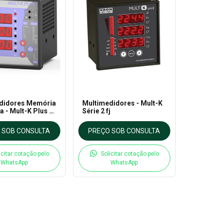
didores Memória
Multimedidores - Mult-K
 - Mult-K Plus -
Série 2 fj
 SOB CONSULTA
PREÇO SOB CONSULTA
icitar cotação pelo
Solicitar cotação pelo
WhatsApp
WhatsApp