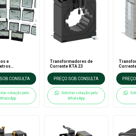
ros e
Transformadores de
Transfo
etros
Corrente KTA 23
Corrent
os
SOB CONSULTA
PREÇO SOB CONSULTA
PREÇO
citar cotação pelo
Solicitar cotação pelo
Sol
WhatsApp
WhatsApp