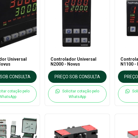
dor Universal
Controlador Universal
Controla
Novus
N2000 - Novus
N1100 -
SOB CONSULTA
PREÇO SOB CONSULTA
PREÇO
citar cotação pelo
Solicitar cotação pelo
Sol
WhatsApp
WhatsApp