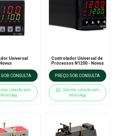
dor Universal
Controlador Universal de
 Novus
Processos N1200 - Novus
 SOB CONSULTA
PREÇO SOB CONSULTA
icitar cotação pelo
Solicitar cotação pelo
WhatsApp
WhatsApp