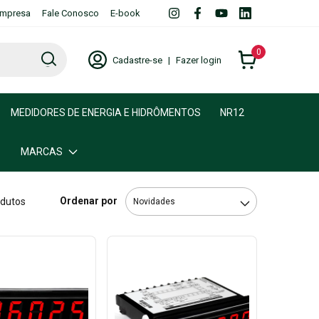
mpresa
Fale Conosco
E-book
0
Cadastre-se
|
Fazer login
MEDIDORES DE ENERGIA E HIDRÔMENTOS
NR12
MARCAS
Ordenar por
odutos