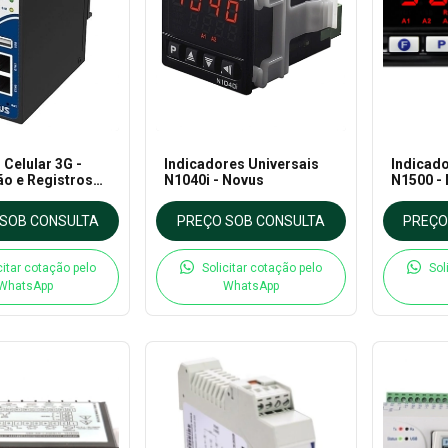
Celular 3G -
Indicadores Universais
Indicado
ão e Registros
N1040i - Novus
N1500 -
m
SOB CONSULTA
PREÇO SOB CONSULTA
PREÇO
citar cotação pelo
Solicitar cotação pelo
Sol
WhatsApp
WhatsApp