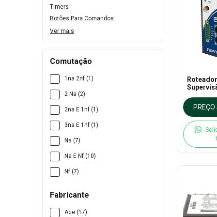
Timers
Botões Para Comandos
Ver mais
Comutação
1na 2nf (1)
Roteador 
Supervis
2 Na (2)
na Nuve
PREÇO 
2na E 1nf (1)
3na E 1nf (1)
Soli
Na (7)
Na E Nf (10)
Nf (7)
Fabricante
Ace (17)