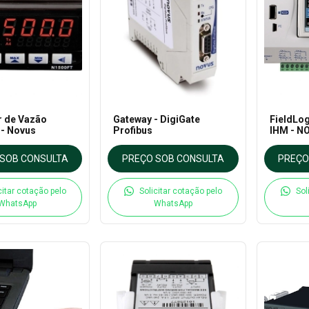
r de Vazão
Gateway - DigiGate
FieldLo
- Novus
Profibus
IHM - N
SOB CONSULTA
PREÇO SOB CONSULTA
PREÇO
citar cotação pelo
Solicitar cotação pelo
Sol
WhatsApp
WhatsApp