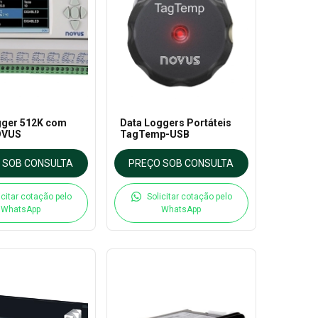
gger 512K com
Data Loggers Portáteis
OVUS
TagTemp-USB
 SOB CONSULTA
PREÇO SOB CONSULTA
icitar cotação pelo
Solicitar cotação pelo
WhatsApp
WhatsApp