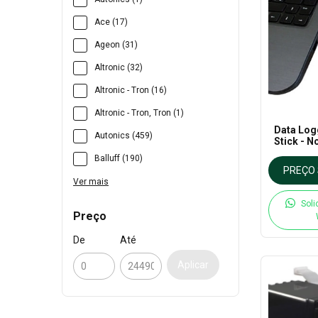
Ace (17)
Ageon (31)
Altronic (32)
Altronic - Tron (16)
Altronic - Tron, Tron (1)
Data Lo
Autonics (459)
Stick - N
Balluff (190)
PREÇO 
Ver mais
Soli
Preço
De
Até
Aplicar