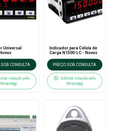
r Universal
Indicador para Célula de
 Novus
Carga N1500-LC - Novus
 SOB CONSULTA
PREÇO SOB CONSULTA
icitar cotação pelo
Solicitar cotação pelo
WhatsApp
WhatsApp