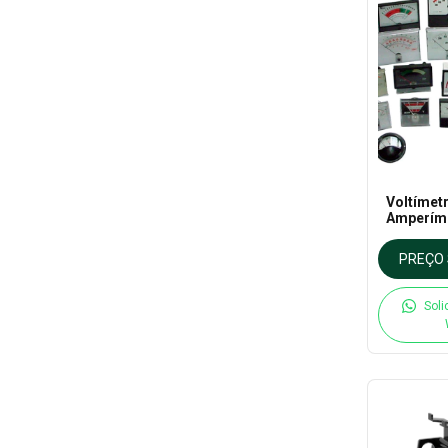
Voltímet
Amperím
Analógic
PREÇO 
Soli