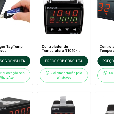
gger TagTemp
Controlador de
Control
ovus
Temperatura N1040 -
Tempera
Novus
Novus
SOB CONSULTA
PREÇO SOB CONSULTA
PREÇO
citar cotação pelo
Solicitar cotação pelo
Sol
WhatsApp
WhatsApp