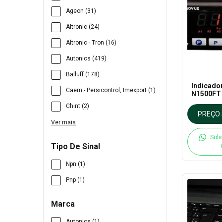
Ageon (31)
Altronic (24)
Altronic - Tron (16)
Autonics (419)
Balluff (178)
Indicado
Caem - Persicontrol, Imexport (1)
N1500FT 
Chint (2)
PREÇO 
Ver mais
Soli
Tipo De Sinal
Npn (1)
Pnp (1)
Marca
Autonics (1)