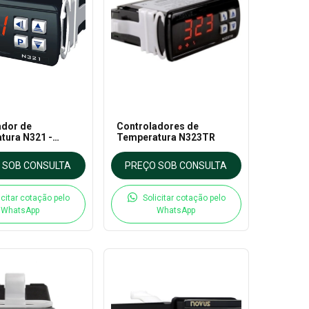
ador de
Controladores de
tura N321 -
Temperatura N323TR
 SOB CONSULTA
PREÇO SOB CONSULTA
icitar cotação pelo
Solicitar cotação pelo
WhatsApp
WhatsApp