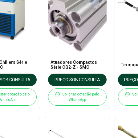
hillers Série
Atuadores Compactos
Termopa
MC
Série CQ2-Z - SMC
SOB CONSULTA
PREÇO SOB CONSULTA
PREÇO
citar cotação pelo
Solicitar cotação pelo
Sol
WhatsApp
WhatsApp