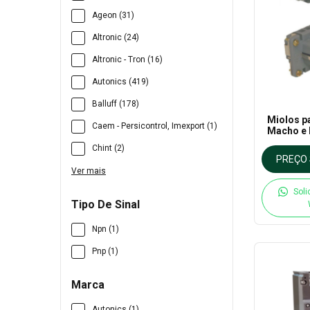
Ageon (31)
Altronic (24)
Altronic - Tron (16)
Autonics (419)
Balluff (178)
Miolos p
Caem - Persicontrol, Imexport (1)
Macho e 
modelos 
Chint (2)
PREÇO 
Ver mais
Soli
Tipo De Sinal
Npn (1)
Pnp (1)
Marca
Autonics (1)