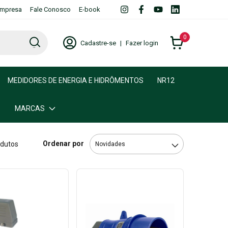
mpresa
Fale Conosco
E-book
0
Cadastre-se
|
Fazer login
MEDIDORES DE ENERGIA E HIDRÔMENTOS
NR12
MARCAS
Ordenar por
odutos