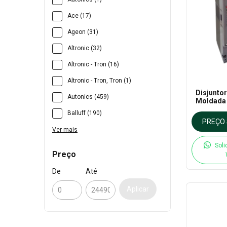
Ace (17)
Ageon (31)
Altronic (32)
Altronic - Tron (16)
Altronic - Tron, Tron (1)
Disjunto
Autonics (459)
Moldada -
Série 400
Balluff (190)
a 400A
PREÇO 
Ver mais
Soli
Preço
De
Até
Aplicar