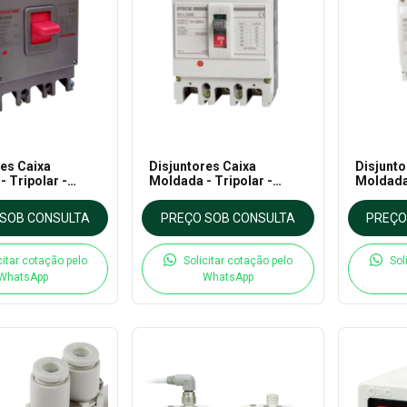
res Caixa
Disjuntores Caixa
Disjunto
 Tripolar -
Moldada - Tripolar -
Moldada 
 - 690V - De 250
Série 225 - 690V - De 125
Série 10
a 225A - Steck
Steck
SOB CONSULTA
PREÇO SOB CONSULTA
PREÇO
citar cotação pelo
Solicitar cotação pelo
Sol
WhatsApp
WhatsApp