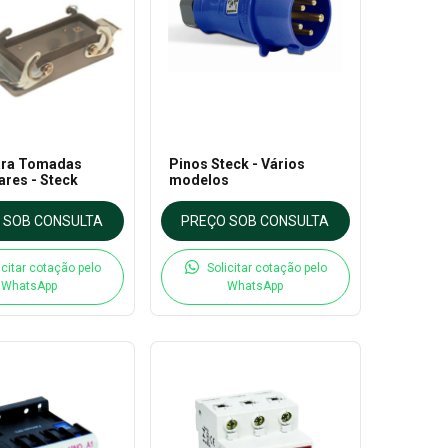
ara Tomadas
Pinos Steck - Vários
ares - Steck
modelos
 SOB CONSULTA
PREÇO SOB CONSULTA
icitar cotação pelo
Solicitar cotação pelo
WhatsApp
WhatsApp