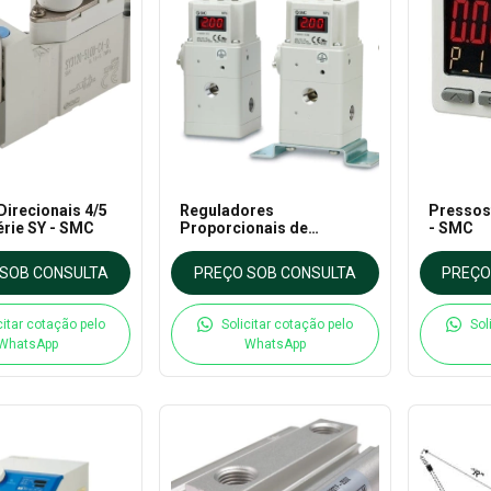
Direcionais 4/5
Reguladores
Pressost
érie SY - SMC
Proporcionais de
- SMC
Pressão - Série ITV -
SMC
SOB CONSULTA
PREÇO SOB CONSULTA
PREÇO
citar cotação pelo
Solicitar cotação pelo
Sol
WhatsApp
WhatsApp