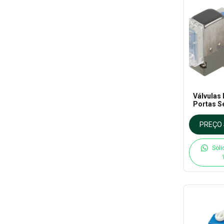
Válvulas 
Portas S
PREÇO 
Soli