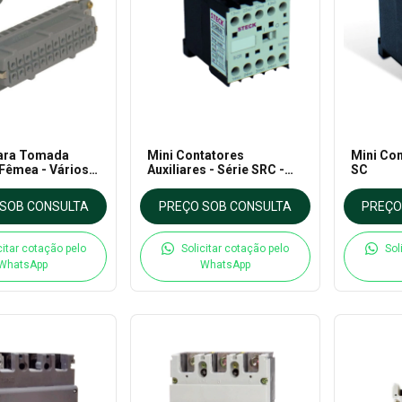
ara Tomada
Mini Contatores
Mini Con
Fêmea - Vários
Auxiliares - Série SRC -
SC
- Steck
Steck
SOB CONSULTA
PREÇO SOB CONSULTA
PREÇO
citar cotação pelo
Solicitar cotação pelo
Sol
WhatsApp
WhatsApp