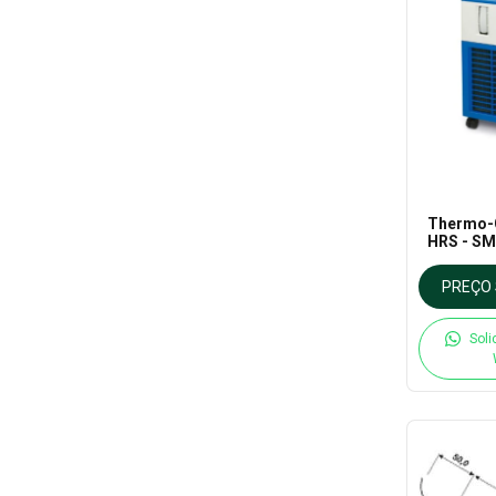
Thermo-C
HRS - S
PREÇO 
Soli