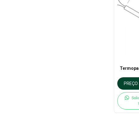
Termopa
PREÇO 
Soli