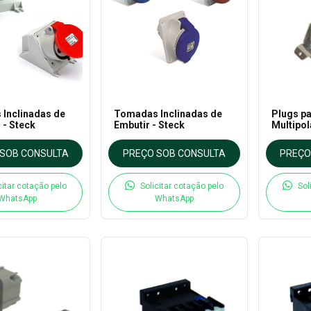
Inclinadas de
Tomadas Inclinadas de
Plugs p
 - Steck
Embutir - Steck
Multipol
SOB CONSULTA
PREÇO SOB CONSULTA
PREÇO
citar cotação pelo
Solicitar cotação pelo
Sol
WhatsApp
WhatsApp