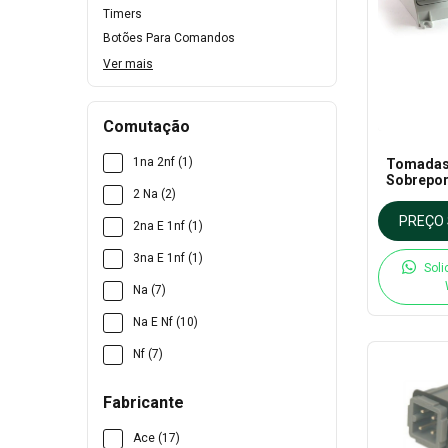
Timers
Botões Para Comandos
Ver mais
Comutação
1na 2nf (1)
Tomadas 
Sobrepor
2 Na (2)
PREÇO 
2na E 1nf (1)
3na E 1nf (1)
Soli
Na (7)
Na E Nf (10)
Nf (7)
Fabricante
Ace (17)