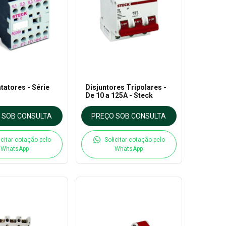
tatores - Série
Disjuntores Tripolares -
De 10 a 125A - Steck
 SOB CONSULTA
PREÇO SOB CONSULTA
icitar cotação pelo
Solicitar cotação pelo
WhatsApp
WhatsApp