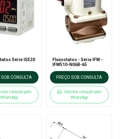
atos Série ISE20
Fluxostatos - Série IFW -
IFW510-N06B-65
 SOB CONSULTA
PREÇO SOB CONSULTA
icitar cotação pelo
Solicitar cotação pelo
WhatsApp
WhatsApp