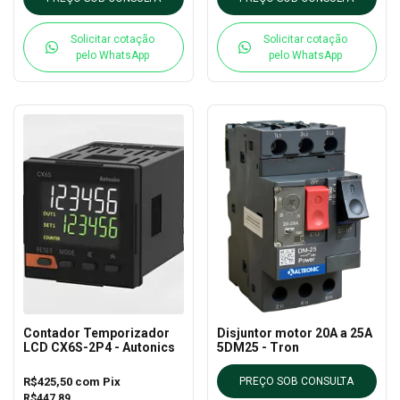
Solicitar cotação
Solicitar cotação
pelo WhatsApp
pelo WhatsApp
Contador Temporizador
Disjuntor motor 20A a 25A
LCD CX6S-2P4 - Autonics
5DM25 - Tron
R$425,50
com
Pix
PREÇO SOB CONSULTA
R$447,89