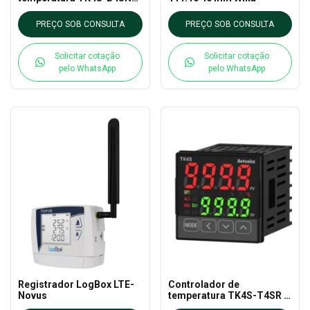
com PID - Autonics
PREÇO SOB CONSULTA
PREÇO SOB CONSULTA
Solicitar cotação
Solicitar cotação
pelo WhatsApp
pelo WhatsApp
Registrador LogBox LTE-
Controlador de
Novus
temperatura TK4S-T4SR -
Autonics