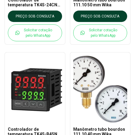
temperatura TK4S-24CN
111.10 50 mm Wika
com PID Autonics
PREÇO SOB CONSULTA
PREÇO SOB CONSULTA
Solicitar cotação
Solicitar cotação
pelo WhatsApp
pelo WhatsApp
Controlador de
Manômetro tubo bourdon
temperatura TK4S-B4SN
111.10 40 mm Wika